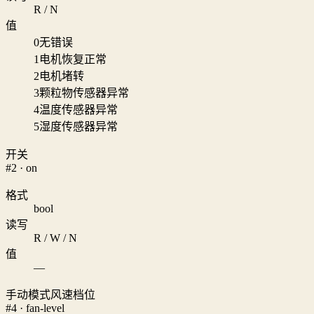
R / N
值
0
无错误
1
电机恢复正常
2
电机堵转
3
颗粒物传感器异常
4
温度传感器异常
5
湿度传感器异常
开关
#2 · on
格式
bool
读写
R / W / N
值
—
手动模式风速档位
#4 · fan-level