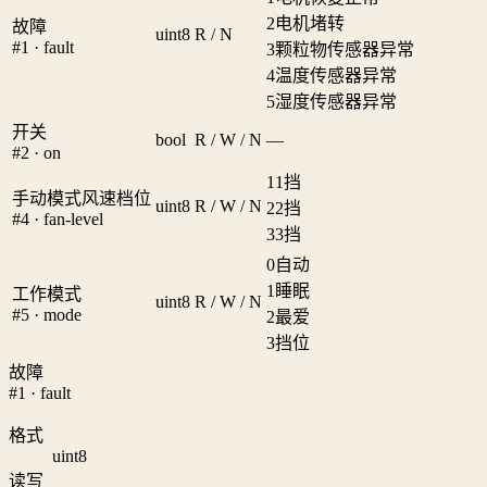
2
电机堵转
故障
uint8
R / N
#1 · fault
3
颗粒物传感器异常
4
温度传感器异常
5
湿度传感器异常
开关
bool
R / W / N
—
#2 · on
1
1挡
手动模式风速档位
uint8
R / W / N
2
2挡
#4 · fan-level
3
3挡
0
自动
1
睡眠
工作模式
uint8
R / W / N
#5 · mode
2
最爱
3
挡位
故障
#1 · fault
格式
uint8
读写