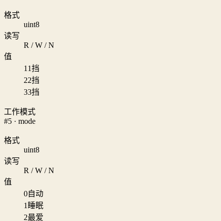
格式
uint8
读写
R / W / N
值
1
1挡
2
2挡
3
3挡
工作模式
#5 · mode
格式
uint8
读写
R / W / N
值
0
自动
1
睡眠
2
最爱