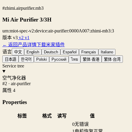
#zhimi.airpurifier.mb3
Mi Air Purifier 3/3H
urn:miot-spec-v2:device:air-purifier:0000A007:zhimi-mb3:3
版本
v3
v2
v1
← 返回产品详情
下载米家插件
语言
中文
English
Deutsch
Español
Français
Italiano
日本語
한국어
Polski
Русский
ไทย
繁体·香港
繁体·台湾
Service tree
空气净化器
#2 · air-purifier
属性 4
Properties
标签
格式
读写
值
0
无错误
1
电机恢复正常