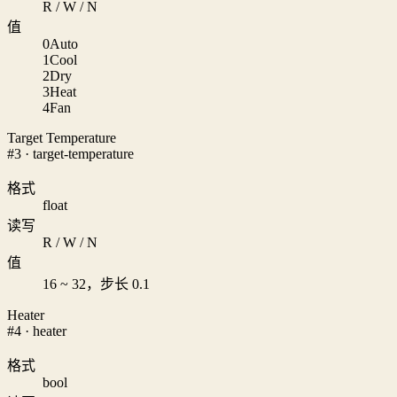
R / W / N
值
0
Auto
1
Cool
2
Dry
3
Heat
4
Fan
Target Temperature
#3 · target-temperature
格式
float
读写
R / W / N
值
16 ~ 32，步长 0.1
Heater
#4 · heater
格式
bool