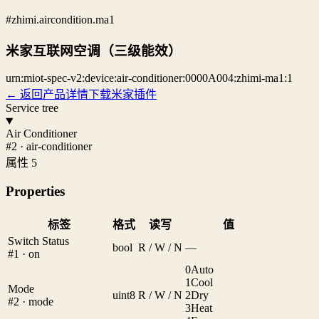
#zhimi.aircondition.ma1
米家互联网空调（三级能效）
urn:miot-spec-v2:device:air-conditioner:0000A004:zhimi-ma1:1
← 返回产品详情
下载米家插件
Service tree
Air Conditioner
#2 · air-conditioner
属性 5
Properties
标签
格式
读写
值
Switch Status
bool
R / W / N
—
#1 · on
0
Auto
1
Cool
Mode
uint8
R / W / N
2
Dry
#2 · mode
3
Heat