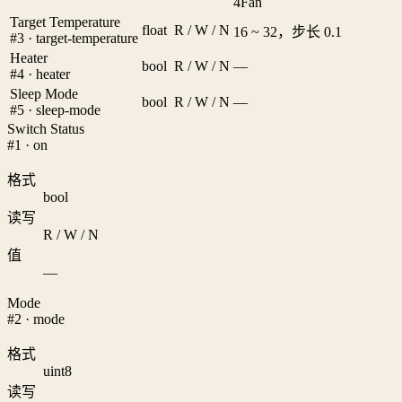
4
Fan
Target Temperature
float
R / W / N
16 ~ 32，步长 0.1
#3 · target-temperature
Heater
bool
R / W / N
—
#4 · heater
Sleep Mode
bool
R / W / N
—
#5 · sleep-mode
Switch Status
#1 · on
格式
bool
读写
R / W / N
值
—
Mode
#2 · mode
格式
uint8
读写