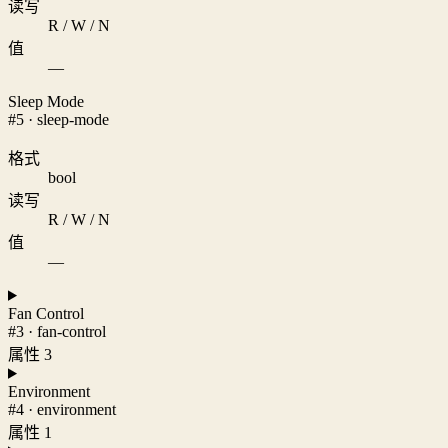
读写
R / W / N
值
—
Sleep Mode
#5 · sleep-mode
格式
bool
读写
R / W / N
值
—
Fan Control
#3 · fan-control
属性 3
Environment
#4 · environment
属性 1