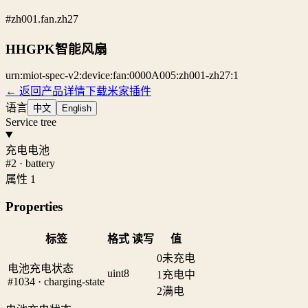
#zh001.fan.zh27
HHGPK智能风扇
urn:miot-spec-v2:device:fan:0000A005:zh001-zh27:1
← 返回产品详情
下载米家插件
语言
中文
English
Service tree
充电电池
#2 · battery
属性 1
Properties
标签
格式
读写
值
0
未充电
电池充电状态
uint8
1
充电中
#1034 · charging-state
2
满电