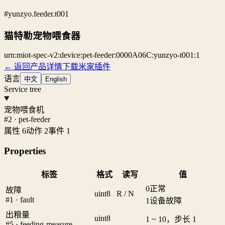
#yunzyo.feeder.t001
猫特勒宠物喂食器
urn:miot-spec-v2:device:pet-feeder:0000A06C:yunzyo-t001:1
← 返回产品详情
下载米家插件
语言
中文
English
Service tree
宠物喂食机
#2 · pet-feeder
属性 6
动作 2
事件 1
Properties
标签
格式
读写
值
0
正常
故障
uint8
R / N
#1 · fault
1
设备故障
出粮量
uint8
1 ~ 10，步长 1
#5 · feeding-measure