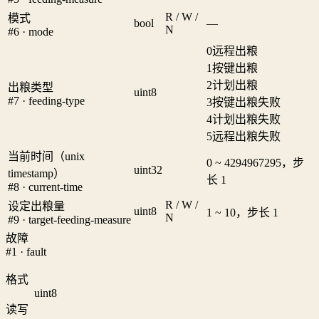
R / W /
模式
bool
—
N
#6 · mode
0
远程出粮
1
按键出粮
2
计划出粮
出粮类型
uint8
#7 · feeding-type
3
按键出粮失败
4
计划出粮失败
5
远程出粮失败
当前时间（unix
0 ~ 4294967295，步
uint32
timestamp）
长 1
#8 · current-time
R / W /
设定出粮量
uint8
1 ~ 10，步长 1
N
#9 · target-feeding-measure
故障
#1 · fault
格式
uint8
读写