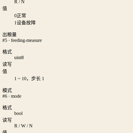
R / N
值
0
正常
1
设备故障
出粮量
#5 · feeding-measure
格式
uint8
读写
值
1 ~ 10，步长 1
模式
#6 · mode
格式
bool
读写
R / W / N
值