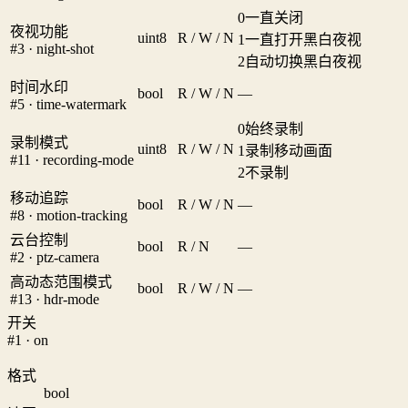
0
一直关闭
夜视功能
uint8
R / W / N
1
一直打开黑白夜视
#3 · night-shot
2
自动切换黑白夜视
时间水印
bool
R / W / N
—
#5 · time-watermark
0
始终录制
录制模式
uint8
R / W / N
1
录制移动画面
#11 · recording-mode
2
不录制
移动追踪
bool
R / W / N
—
#8 · motion-tracking
云台控制
bool
R / N
—
#2 · ptz-camera
高动态范围模式
bool
R / W / N
—
#13 · hdr-mode
开关
#1 · on
格式
bool