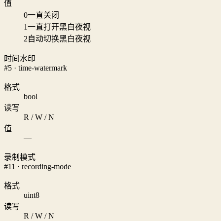
值
0
一直关闭
1
一直打开黑白夜视
2
自动切换黑白夜视
时间水印
#5 · time-watermark
格式
bool
读写
R / W / N
值
—
录制模式
#11 · recording-mode
格式
uint8
读写
R / W / N