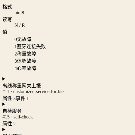
格式
uint8
读写
N / R
值
0
无故障
1
蓝牙连接失败
2
称重故障
3
体脂故障
4
心率故障
离线称重网关上报
#11 · customized-service-for-ble
属性 3
事件 1
自检服务
#15 · self-check
属性 2