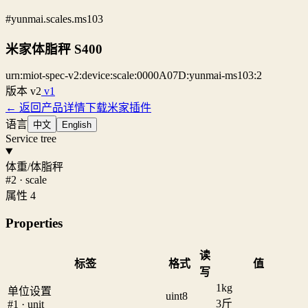
#yunmai.scales.ms103
米家体脂秤 S400
urn:miot-spec-v2:device:scale:0000A07D:yunmai-ms103:2
版本
v2
v1
← 返回产品详情
下载米家插件
语言
中文
English
Service tree
体重/体脂秤
#2 · scale
属性 4
Properties
读
标签
格式
值
写
1
kg
单位设置
uint8
3
斤
#1 · unit