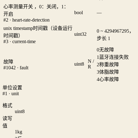
心率测量开关 ，0：关闭，1：
bool
—
开启
#2 · heart-rate-detection
unix timestamp时间戳（设备运行
0 ~ 4294967295，
uint32
时间戳）
步长 1
#3 · current-time
0
无故障
1
蓝牙连接失败
N /
故障
uint8
2
称重故障
R
#1042 · fault
3
体脂故障
4
心率故障
单位设置
#1 · unit
格式
uint8
读写
值
1
kg