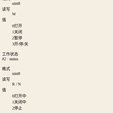
uint8
读写
W
值
0
打开
1
关闭
2
暂停
3
开/停/关
工作状态
#2 · status
格式
uint8
读写
R / N
值
0
打开中
1
关闭中
2
停止