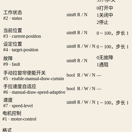
0
打开中
工作状态
uint8
R / N
1
关闭中
#2 · status
2
停止
当前位置
uint8
R / N
0 ~ 100，步长 1
#3 · current-position
设定位置
uint8
R / W / N
0 ~ 100，步长 1
#4 · target-position
0
无故障
故障
uint8
R / N
#9 · fault
1
遇阻
手动拉窗帘使能开关
bool
R / W / N
—
#5 · enable-manual-draw-curtain
手拉速度自适应
bool
R / W / N
—
#6 · manual-draw-speed-adaptive
速度
uint8
R / W / N
1 ~ 100，步长 1
#7 · speed-level
电机控制
#1 · motor-control
格式