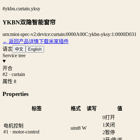
#ykbn.curtain.yksy
YKBN双隐智能窗帘
urn:miot-spec-v2:device:curtain:0000A00C:ykbn-yksy:1:0000D031
← 返回产品详情
下载米家插件
语言
中文
English
Service tree
开合
#2 · curtain
属性 8
Properties
标签
格式
读写
值
0
打开
1
关闭
电机控制
uint8
W
#1 · motor-control
2
暂停
3
开/停/关