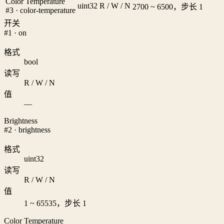
Color Temperature
uint32
R / W / N
2700 ~ 6500，步长 1
#3 · color-temperature
开关
#1 · on
格式
bool
读写
R / W / N
值
—
Brightness
#2 · brightness
格式
uint32
读写
R / W / N
值
1 ~ 65535，步长 1
Color Temperature