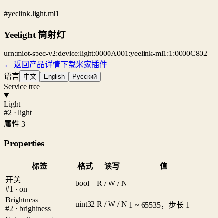
#yeelink.light.ml1
Yeelight 筒射灯
urn:miot-spec-v2:device:light:0000A001:yeelink-ml1:1:0000C802
← 返回产品详情
下载米家插件
语言
中文
English
Русский
Service tree
Light
#2 · light
属性 3
Properties
标签
格式
读写
值
开关
bool
R / W / N
—
#1 · on
Brightness
uint32
R / W / N
1 ~ 65535，步长 1
#2 · brightness