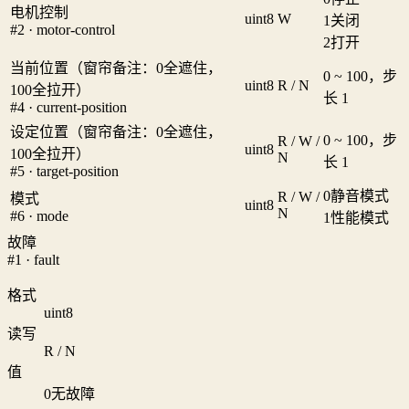
电机控制
uint8
W
1
关闭
#2 · motor-control
2
打开
当前位置（窗帘备注：0全遮住，
0 ~ 100，步
uint8
R / N
100全拉开）
长 1
#4 · current-position
设定位置（窗帘备注：0全遮住，
0 ~ 100，步
R / W /
uint8
100全拉开）
N
长 1
#5 · target-position
0
静音模式
R / W /
模式
uint8
N
#6 · mode
1
性能模式
故障
#1 · fault
格式
uint8
读写
R / N
值
0
无故障