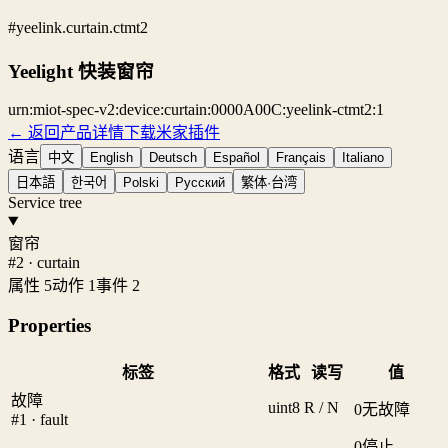
#yeelink.curtain.ctmt2
Yeelight 快装窗帘
urn:miot-spec-v2:device:curtain:0000A00C:yeelink-ctmt2:1
← 返回产品详情
下载米家插件
语言
中文
English
Deutsch
Español
Français
Italiano
日本語
한국어
Polski
Русский
繁体·台湾
Service tree
窗帘
#2 · curtain
属性 5
动作 1
事件 2
Properties
标签
格式
读写
值
故障
uint8
R / N
0
无故障
#1 · fault
0
停止