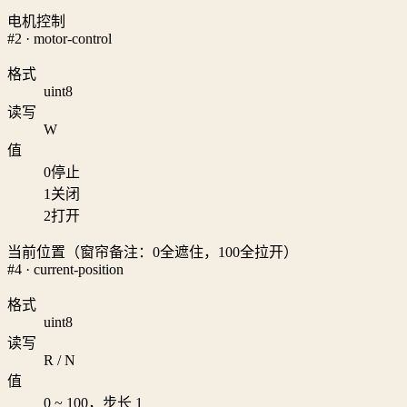
电机控制
#2 · motor-control
格式
uint8
读写
W
值
0
停止
1
关闭
2
打开
当前位置（窗帘备注：0全遮住，100全拉开）
#4 · current-position
格式
uint8
读写
R / N
值
0 ~ 100，步长 1