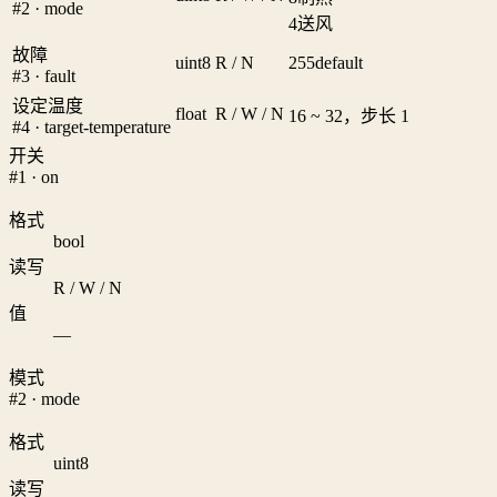
#2 · mode
4
送风
故障
uint8
R / N
255
default
#3 · fault
设定温度
float
R / W / N
16 ~ 32，步长 1
#4 · target-temperature
开关
#1 · on
格式
bool
读写
R / W / N
值
—
模式
#2 · mode
格式
uint8
读写