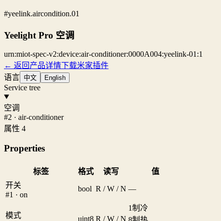
#yeelink.aircondition.01
Yeelight Pro 空调
urn:miot-spec-v2:device:air-conditioner:0000A004:yeelink-01:1
← 返回产品详情
下载米家插件
语言
中文
English
Service tree
空调
#2 · air-conditioner
属性 4
Properties
标签
格式
读写
值
开关
bool
R / W / N
—
#1 · on
1
制冷
模式
uint8
R / W / N
8
制热