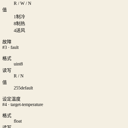
R / W / N
值
1
制冷
8
制热
4
送风
故障
#3 · fault
格式
uint8
读写
R / N
值
255
default
设定温度
#4 · target-temperature
格式
float
读写