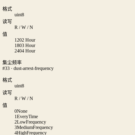
格式
uint8
读写
R / W / N
值
120
2 Hour
180
3 Hour
240
4 Hour
集尘频率
#33 · dust-arrest-frequency
格式
uint8
读写
R / W / N
值
0
None
1
EveryTime
2
LowFrequency
3
MediumFrequency
4
HighFrequency