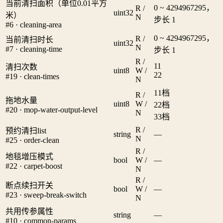
当前清扫面积（单位0.01平方
0 ~ 4294967295，
R /
uint32
米）
N
步长 1
#6 · cleaning-area
0 ~ 4294967295，
R /
当前清扫时长
uint32
N
#7 · cleaning-time
步长 1
R /
1
1
清扫次数
uint8
W /
2
2
#19 · clean-times
N
1
1档
R /
拖地水量
uint8
W /
2
2档
#20 · mop-water-output-level
N
3
3档
R /
预约清扫list
string
—
N
#25 · order-clean
R /
地毯增压模式
bool
W /
—
#22 · carpet-boost
N
R /
断点续扫开关
bool
W /
—
#23 · sweep-break-switch
N
共用传参属性
string
—
#10 · common-params