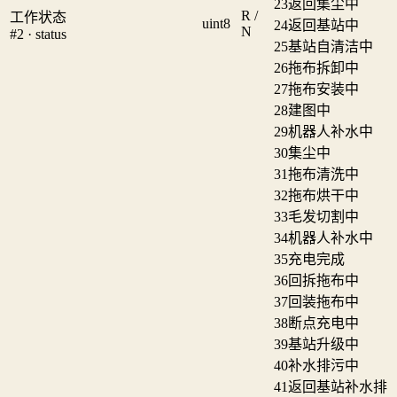
23
返回集尘中
R /
工作状态
uint8
24
返回基站中
N
#2 · status
25
基站自清洁中
26
拖布拆卸中
27
拖布安装中
28
建图中
29
机器人补水中
30
集尘中
31
拖布清洗中
32
拖布烘干中
33
毛发切割中
34
机器人补水中
35
充电完成
36
回拆拖布中
37
回装拖布中
38
断点充电中
39
基站升级中
40
补水排污中
41
返回基站补水排