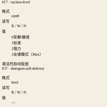
#17 · suction-level
格式
uint8
读写
R / W / N
值
0
安静/静音
1
标准
2
强力
3
全速模式（Max）
清洁剂自动投放
#37 · detergent-self-delivery
格式
bool
读写
R / W / N
值
—