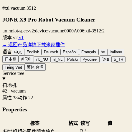
#xtl.vacuum.3512
JONR X9 Pro Robot Vacuum Cleaner
urn:miot-spec-v2:device:vacuum:0000A006:xtl-3512:2
版本
v2
v1
← 返回产品详情
下载米家插件
语言
中文
English
Deutsch
Español
Français
he
Italiano
日本語
한국어
nb_NO
nl_NL
Polski
Русский
ไทย
tr_TR
Tiếng Việt
繁体·台湾
Service tree
扫地机
#2 · vacuum
属性 38
动作 22
Properties
标签
格式
读写
值
R /
扫地机额外固件版本信息