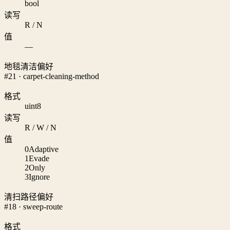
bool
读写
R / N
值
—
地毯清洁偏好
#21 · carpet-cleaning-method
格式
uint8
读写
R / W / N
值
0
Adaptive
1
Evade
2
Only
3
Ignore
清扫路径偏好
#18 · sweep-route
格式