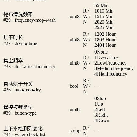
5
5 Min
R /
10
10 Min
拖布清洗频率
uint8
W /
15
15 Min
#29 · frequency-mop-wash
N
20
20 Min
25
25 Min
R /
120
2 Hour
烘干时长
uint8
W /
180
3 Hour
#27 · drying-time
N
240
4 Hour
0
None
R /
1
EveryTime
集尘频率
uint8
W /
2
LowFrequency
#33 · dust-arrest-frequency
N
3
MediumFrequency
4
HighFrequency
R /
自动烘干开关
bool
W /
—
#26 · auto-mop-dry
N
0
Stop
1
Up
遥控按键类型
uint8
2
Left
#39 · button-type
3
Right
4
Down
R /
上下水检测列变化
string
—
N
#34 · water-check-list