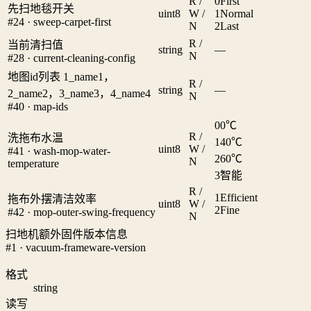
R /
0
First
先扫地毯开关
uint8
W /
1
Normal
#24 · sweep-carpet-first
N
2
Last
R /
当前清扫值
string
—
N
#28 · current-cleaning-config
地图id列表 1_name1，
R /
string
—
2_name2，3_name3，4_name4
N
#40 · map-ids
0
0℃
R /
洗拖布水温
1
40℃
uint8
W /
#41 · wash-mop-water-
2
60℃
N
temperature
3
智能
R /
1
Efficient
拖布外摆清洁效率
uint8
W /
2
Fine
#42 · mop-outer-swing-frequency
N
扫地机额外固件版本信息
#1 · vacuum-frameware-version
格式
string
读写