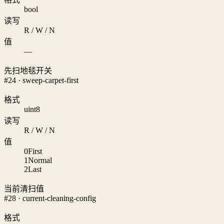
bool
读写
R / W / N
值
—
先扫地毯开关
#24 · sweep-carpet-first
格式
uint8
读写
R / W / N
值
0
First
1
Normal
2
Last
当前清扫值
#28 · current-cleaning-config
格式