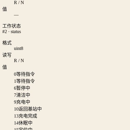
R / N
值
—
工作状态
#2 · status
格式
uint8
读写
R / N
值
0
等待指令
1
等待指令
6
暂停中
7
清洁中
9
充电中
10
返回基站中
13
充电完成
14
休眠中
15
定位中