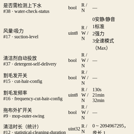
R /
是否需检测上下水
bool
—
N
#38 · water-check-status
0
安静/静音
1
标准
R /
风量\吸力
uint8
W /
2
强力
#17 · suction-level
N
3
全速模式
（Max）
R /
清洁剂自动投放
bool
W /
—
#37 · detergent-self-delivery
N
R /
割毛发开关
bool
W /
—
#15 · cut-hair-config
N
R /
1
30s
割毛发频率
uint8
W /
2
1min
#16 · frequency-cut-hair-config
N
3
2min
R /
拖布外扩开关
bool
W /
—
#9 · mop-outer-swing
N
0 ~ 2094967295，
R /
清洁时长（统计）
uint32
N
#12 · statistical-cleaning-duration
步长 1