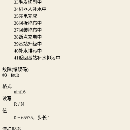
33
毛发切割中
34
机器人补水中
35
充电完成
36
回拆拖布中
37
回装拖布中
38
断点充电中
39
基站升级中
40
补水排污中
41
返回基站补水排污中
故障(错误码)
#3 · fault
格式
uint16
读写
R / N
值
0 ~ 65535，步长 1
清扫形态