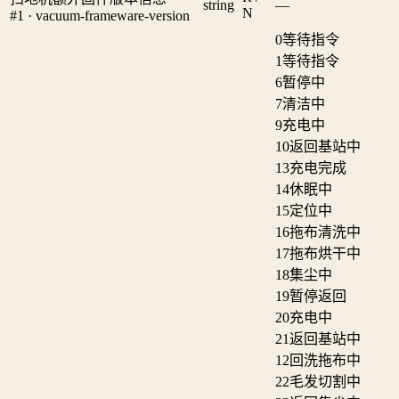
string
—
N
#1 · vacuum-frameware-version
0
等待指令
1
等待指令
6
暂停中
7
清洁中
9
充电中
10
返回基站中
13
充电完成
14
休眠中
15
定位中
16
拖布清洗中
17
拖布烘干中
18
集尘中
19
暂停返回
20
充电中
21
返回基站中
12
回洗拖布中
22
毛发切割中