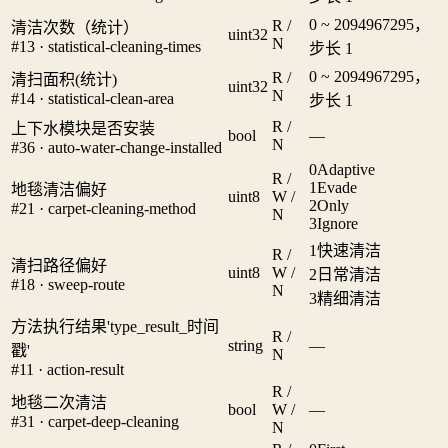
0 ~ 2094967295，
R /
清洁次数（统计）
uint32
N
#13 · statistical-cleaning-times
步长 1
0 ~ 2094967295，
R /
清扫面积(统计)
uint32
N
#14 · statistical-clean-area
步长 1
R /
上下水模块是否安装
bool
—
N
#36 · auto-water-change-installed
0
Adaptive
R /
1
Evade
地毯清洁偏好
uint8
W /
2
Only
#21 · carpet-cleaning-method
N
3
Ignore
1
快速清洁
R /
清扫路径偏好
uint8
W /
2
日常清洁
#18 · sweep-route
N
3
精细清洁
方法执行结果'type_result_时间
R /
string
—
戳'
N
#11 · action-result
R /
地毯二次清洁
bool
W /
—
#31 · carpet-deep-cleaning
N