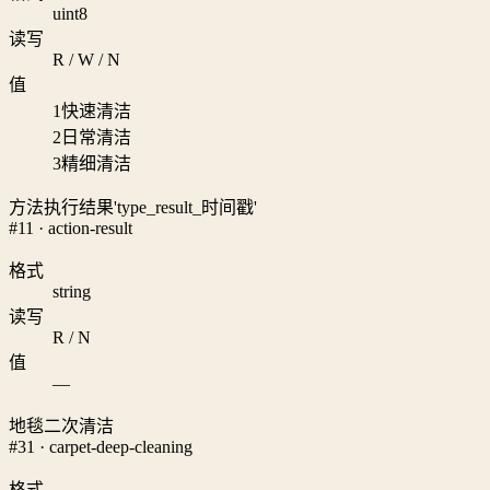
uint8
读写
R / W / N
值
1
快速清洁
2
日常清洁
3
精细清洁
方法执行结果'type_result_时间戳'
#11 · action-result
格式
string
读写
R / N
值
—
地毯二次清洁
#31 · carpet-deep-cleaning
格式