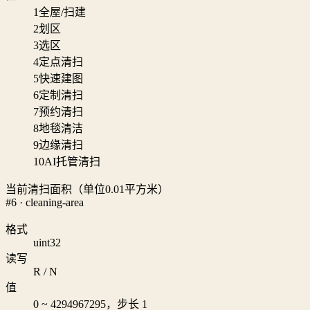
1
全屋/扫建
2
划区
3
选区
4
定点清扫
5
快速建图
6
定制清扫
7
预约清扫
8
地毯清洁
9
边缘清扫
10
AI托管清扫
当前清扫面积（单位0.01平方米）
#6 · cleaning-area
格式
uint32
读写
R / N
值
0 ~ 4294967295，步长 1