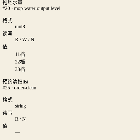
拖地水量
#20 · mop-water-output-level
格式
uint8
读写
R / W / N
值
1
1档
2
2档
3
3档
预约清扫list
#25 · order-clean
格式
string
读写
R / N
值
—