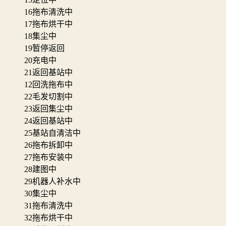
16
拖布清洗中
17
拖布烘干中
18
集尘中
19
暂停返回
20
充电中
21
返回基站中
12
回洗拖布中
22
毛发切割中
23
返回集尘中
24
返回基站中
25
基站自清洁中
26
拖布拆卸中
27
拖布安装中
28
建图中
29
机器人补水中
30
集尘中
31
拖布清洗中
32
拖布烘干中