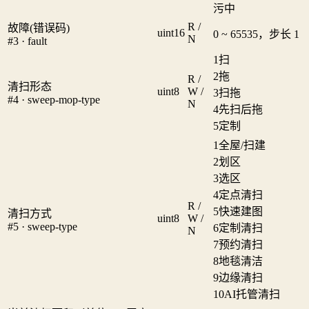
污中
R /
故障(错误码)
uint16
0 ~ 65535，步长 1
N
#3 · fault
1
扫
2
拖
R /
清扫形态
uint8
W /
3
扫拖
#4 · sweep-mop-type
N
4
先扫后拖
5
定制
1
全屋/扫建
2
划区
3
选区
4
定点清扫
R /
5
快速建图
清扫方式
uint8
W /
#5 · sweep-type
6
定制清扫
N
7
预约清扫
8
地毯清洁
9
边缘清扫
10
AI托管清扫