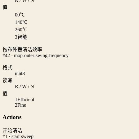
R / W / N
值
0
0℃
1
40℃
2
60℃
3
智能
拖布外摆清洁效率
#42 · mop-outer-swing-frequency
格式
uint8
读写
R / W / N
值
1
Efficient
2
Fine
Actions
开始清洁
#1 · start-sweep