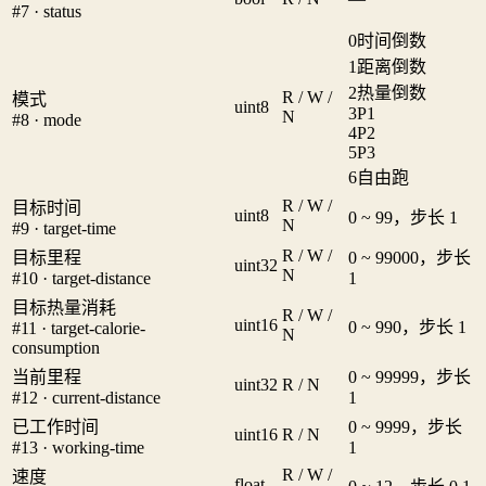
#7 · status
0
时间倒数
1
距离倒数
2
热量倒数
R / W /
模式
uint8
3
P1
N
#8 · mode
4
P2
5
P3
6
自由跑
R / W /
目标时间
uint8
0 ~ 99，步长 1
N
#9 · target-time
R / W /
目标里程
0 ~ 99000，步长
uint32
N
#10 · target-distance
1
目标热量消耗
R / W /
uint16
0 ~ 990，步长 1
#11 · target-calorie-
N
consumption
当前里程
0 ~ 99999，步长
uint32
R / N
#12 · current-distance
1
已工作时间
0 ~ 9999，步长
uint16
R / N
#13 · working-time
1
R / W /
速度
float