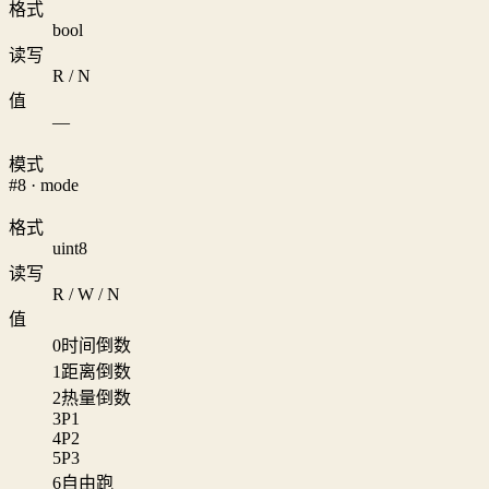
格式
bool
读写
R / N
值
—
模式
#8 · mode
格式
uint8
读写
R / W / N
值
0
时间倒数
1
距离倒数
2
热量倒数
3
P1
4
P2
5
P3
6
自由跑