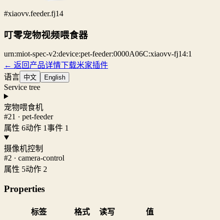
#xiaovv.feeder.fj14
叮零宠物视频喂食器
urn:miot-spec-v2:device:pet-feeder:0000A06C:xiaovv-fj14:1
← 返回产品详情
下载米家插件
语言
中文
English
Service tree
宠物喂食机
#21 · pet-feeder
属性 6
动作 1
事件 1
摄像机控制
#2 · camera-control
属性 5
动作 2
Properties
标签
格式
读写
值