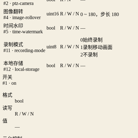
#2 · ptz-camera
图像翻转
uint16
R / W / N
0 ~ 180，步长 180
#4 · image-rollover
时间水印
bool
R / W / N
—
#5 · time-watermark
0
始终录制
录制模式
uint8
R / W / N
1
录制移动画面
#11 · recording-mode
2
不录制
本地存储
bool
R / W / N
—
#12 · local-storage
开关
#1 · on
格式
bool
读写
R / W / N
值
—