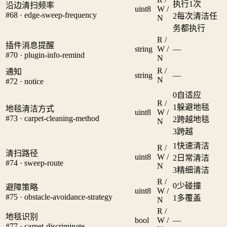
执行1次
沿边清扫频率
uint8
W /
#68 · edge-sweep-frequency
2
每次清洁任
N
务都执行
R /
插件消息提醒
string
W /
—
#70 · plugin-info-remind
N
R /
通知
string
—
N
#72 · notice
0
自适应
R /
1
躲避地毯
地毯清洁方式
uint8
W /
#73 · carpet-cleaning-method
2
跨越地毯
N
3
跨越
1
快速清洁
R /
清扫路径
uint8
W /
2
日常清洁
#74 · sweep-route
N
3
精细清洁
R /
0
少碰撞
避障策略
uint8
W /
#75 · obstacle-avoidance-strategy
1
多覆盖
N
R /
地毯识别
bool
W /
—
#77 · carpet-discriminate