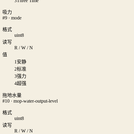
3
Three Time
吸力
#9 · mode
格式
uint8
读写
R / W / N
值
1
安静
2
标准
3
强力
4
超强
拖地水量
#10 · mop-water-output-level
格式
uint8
读写
R / W / N