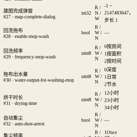
-1 ~
R /
建图完成弹窗
2147483647，
int32
N /
#27 · map-complete-dialog
W
步长 1
R /
回洗拖布
bool
W /
—
#28 · enable-mop-wash
N
0
按房间
R /
回洗频率
uint8
W /
1
按面积
#29 · frequency-mop-wash
N
2
按时间
0
深度
R /
拖布出水量
uint8
W /
1
日常
#30 · water-output-for-washing-mop
N
2
节水
1
2小时
R /
烘干时长
uint8
W /
2
3小时
#31 · drying-time
N
3
4小时
R /
自动集尘
bool
W /
—
#32 · auto-dust-arrest
N
R /
1
Once
集尘频率