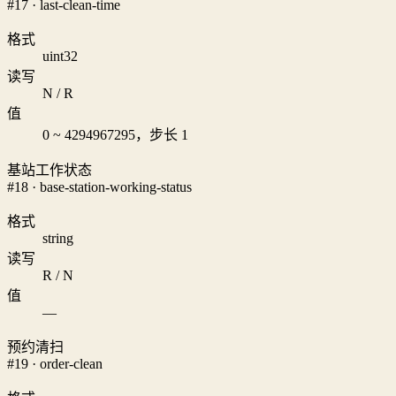
#17 · last-clean-time
格式
uint32
读写
N / R
值
0 ~ 4294967295，步长 1
基站工作状态
#18 · base-station-working-status
格式
string
读写
R / N
值
—
预约清扫
#19 · order-clean