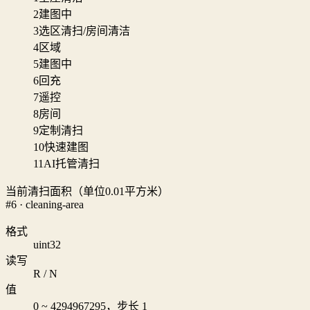
2
建图中
3
选区清扫/房间清洁
4
区域
5
建图中
6
回充
7
遥控
8
房间
9
定制清扫
10
快速建图
11
AI托管清扫
当前清扫面积（单位0.01平方米）
#6 · cleaning-area
格式
uint32
读写
R / N
值
0 ~ 4294967295，步长 1