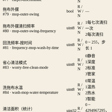
N
R /
拖布外摆
bool
W /
—
#79 · mop-outer-swing
N
1
每七次清扫
R /
拖布外摆清扫频率
uint8
W /
一次
#80 · mop-outer-swing-frequency
N
2
每次清扫
R /
0 ~ 255，步
回洗频率-按时间
uint8
W /
#81 · frequency-mop-wash-by-time
长 1
N
0
静音
R /
1
深度
省心清洁模式
uint8
W /
#83 · worry-free-clean-mode
2
标准
N
3
管家
0
常温
R /
1
温热
洗拖布水温
uint8
W /
#84 · wash-mop-water-temperature
2
热水
N
3
智能
0 ~
R /
清洁面积（统计）
4294967295，
uint32