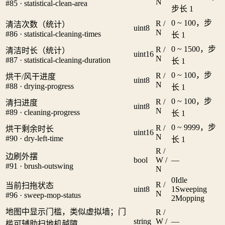
N
#85 · statistical-clean-area
步长 1
0 ~ 100，步
R /
清洁次数（统计）
uint8
N
#86 · statistical-cleaning-times
长 1
0 ~ 1500，步
R /
清洁时长（统计）
uint16
N
#87 · statistical-cleaning-duration
长 1
0 ~ 100，步
R /
烘干/风干进度
uint8
N
#88 · drying-progress
长 1
0 ~ 100，步
R /
清扫进度
uint8
N
#89 · cleaning-progress
长 1
0 ~ 9999，步
R /
烘干剩余时长
uint16
N
#90 · dry-left-time
长 1
R /
边刷外摆
bool
W /
—
#91 · brush-outswing
N
0
Idle
R /
当前扫拖状态
uint8
1
Sweeping
N
#96 · sweep-mop-status
2
Mopping
地图中显示门槛，类似虚拟墙；门
R /
string
W /
—
槛可辅助扫地机越障