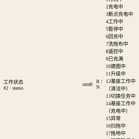
2
充电中
3
断点充电中
4
工作中
5
暂停中
6
回充中
7
洗拖布中
8
遥控中
9
已充满
10
建图中
11
升级中
12
基座工作中
R /
工作状态
uint8
N
#2 · status
（清洁中）
13
切换任务中
14
基座工作中
（充电中）
15
异常
16
扫拖中
17
拖地中