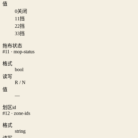
值
0
关闭
1
1挡
2
2挡
3
3挡
拖布状态
#11 · mop-status
格式
bool
读写
R / N
值
—
划区id
#12 · zone-ids
格式
string