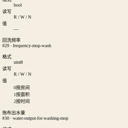
bool
读写
R / W / N
值
—
回洗频率
#29 · frequency-mop-wash
格式
uint8
读写
R / W / N
值
0
按房间
1
按面积
2
按时间
拖布出水量
#30 · water-output-for-washing-mop