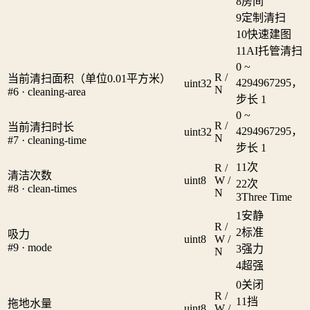
8
房间
9
定制清扫
10
快速建图
11
AI托管清扫
0 ~
R /
当前清扫面积（单位0.01平方米）
4294967295，
uint32
N
#6 · cleaning-area
步长 1
0 ~
R /
当前清扫时长
4294967295，
uint32
N
#7 · cleaning-time
步长 1
1
1次
R /
清洁次数
uint8
W /
2
2次
#8 · clean-times
N
3
Three Time
1
安静
R /
2
标准
吸力
uint8
W /
#9 · mode
3
强力
N
4
超强
0
关闭
R /
1
1挡
拖地水量
uint8
W /