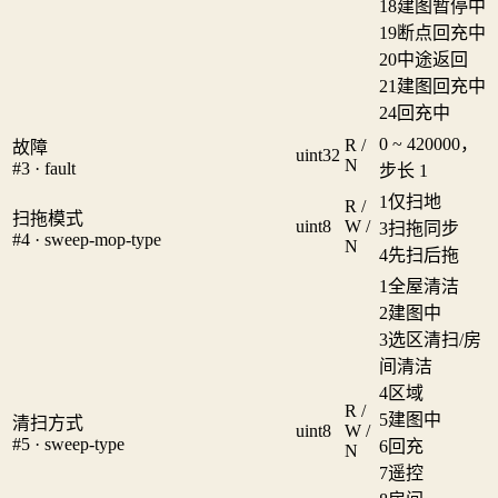
18
建图暂停中
19
断点回充中
20
中途返回
21
建图回充中
24
回充中
0 ~ 420000，
R /
故障
uint32
N
#3 · fault
步长 1
1
仅扫地
R /
扫拖模式
uint8
W /
3
扫拖同步
#4 · sweep-mop-type
N
4
先扫后拖
1
全屋清洁
2
建图中
3
选区清扫/房
间清洁
4
区域
R /
5
建图中
清扫方式
uint8
W /
#5 · sweep-type
6
回充
N
7
遥控