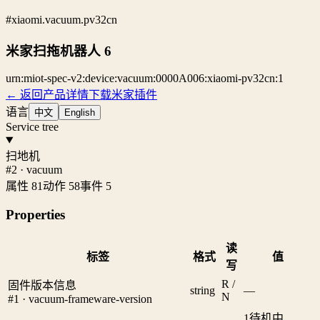
#xiaomi.vacuum.pv32cn
米家扫拖机器人 6
urn:miot-spec-v2:device:vacuum:0000A006:xiaomi-pv32cn:1
← 返回产品详情
下载米家插件
语言
中文
English
Service tree
扫地机
#2 · vacuum
属性 81
动作 58
事件 5
Properties
读
标签
格式
值
写
R /
固件版本信息
string
—
N
#1 · vacuum-frameware-version
1
待机中