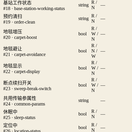
R /
基站工作状态
string
—
N
#18 · base-station-working-status
R /
预约清扫
string
—
N
#19 · order-clean
R /
地毯增压
bool
W /
—
#20 · carpet-boost
N
R /
地毯避让
bool
N /
—
#21 · carpet-avoidance
W
R /
地毯显示
bool
W /
—
#22 · carpet-display
N
R /
断点续扫开关
bool
W /
—
#23 · sweep-break-switch
N
共用传输参属性
string
—
#24 · common-params
R /
休眠中
bool
—
N
#25 · sleep-status
R /
定位中
bool
—
N
#26 · location-status