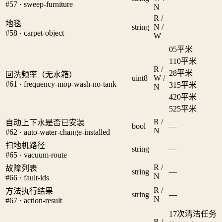
#57 · sweep-furniture
N
R /
地毯
string
N /
—
#58 · carpet-object
W
0
5平米
1
10平米
R /
2
8平米
回洗频率（无水箱）
uint8
W /
#61 · frequency-mop-wash-no-tank
3
15平米
N
4
20平米
5
25平米
R /
自动上下水是否已安装
bool
—
N
#62 · auto-water-change-installed
扫地机路径
string
—
#65 · vacuum-route
R /
故障列表
string
—
N
#66 · fault-ids
R /
方法执行结果
string
—
N
#67 · action-result
1
7次清洁任务
R /