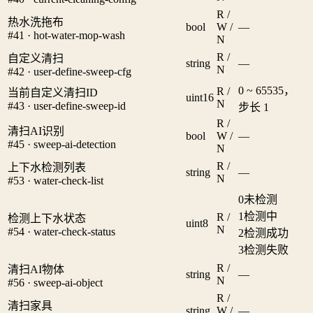
R /
热水洗拖布
bool
W /
—
#41 · hot-water-mop-wash
N
R /
自定义清扫
string
—
N
#42 · user-define-sweep-cfg
0 ~ 65535，
R /
当前自定义清扫ID
uint16
N
#43 · user-define-sweep-id
步长 1
R /
清扫AI识别
bool
W /
—
#45 · sweep-ai-detection
N
R /
上下水检测列表
string
—
N
#53 · water-check-list
0
未检测
1
检测中
R /
检测上下水状态
uint8
N
#54 · water-check-status
2
检测成功
3
检测失败
R /
清扫AI物体
string
—
N
#56 · sweep-ai-object
R /
清扫家具
string
W /
—