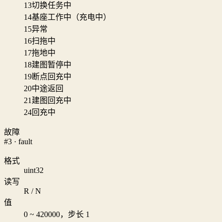
13
切换任务中
14
基座工作中（充电中）
15
异常
16
扫拖中
17
拖地中
18
建图暂停中
19
断点回充中
20
中途返回
21
建图回充中
24
回充中
故障
#3 · fault
格式
uint32
读写
R / N
值
0 ~ 420000，步长 1