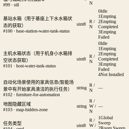
N
#99 · sill
0
Idle
1
Empting
基站水箱（用于基座上下水水箱状
R /
2
Empting
uint8
态的获取）
N
Completed
#100 · base-station-water-tank-status
3
Empting
Failed
0
Idle
1
Empting
主机水箱状态（用于机身小水箱排
2
Empting
R /
uint8
Completed
空状态获取）
N
3
Empting
#101 · host-water-tank-status
Failed
4
Not Installed
自动化场景使用的家具信息(智能场
R /
string
—
景中有开始家具清洁的执行任务）
N
#102 · furniture-for-automation
R /
地图隐藏区域
string
W /
—
#103 · map-hidden-zone
N
1
Global
R /
Sweep
任务类型
uint8
W /
2
Room Sweep
#104 · cmd