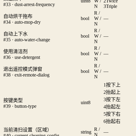
uint8
W /
2
Twice
#33 · dust-arrest-frequency
N
3
Triple
R /
自动烘干拖布
bool
W /
—
#34 · auto-mop-dry
N
R /
自动上下水
bool
W /
—
#35 · auto-water-change
N
R /
使用清洁剂
bool
W /
—
#36 · use-detergent
N
R /
退出遥控模式弹窗
bool
W /
—
#38 · exit-remote-dialog
N
1
按下上
2
抬起上
3
按下左
按键类型
uint8
#39 · button-type
4
抬起左
5
按下右
6
抬起右
R /
当前清扫设置（区域）
string
—
N
#40 · current-cleaning-config