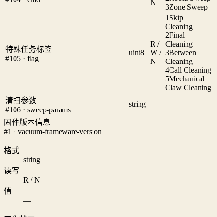
N
3
Zone Sweep
1
Skip
Cleaning
2
Final
R /
Cleaning
特殊任务标签
uint8
W /
3
Between
#105 · flag
N
Cleaning
4
Call Cleaning
5
Mechanical
Claw Cleaning
清扫参数
string
—
#106 · sweep-params
固件版本信息
#1 · vacuum-frameware-version
格式
string
读写
R / N
值
—