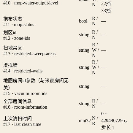
#10 · mop-water-output-level
2
2挡
N
3
3挡
R /
拖布状态
bool
—
N
#11 · mop-status
R /
划区id
string
—
N
#12 · zone-ids
R /
扫地禁区
string
W /
—
#13 · restricted-sweep-areas
N
R /
虚拟墙
string
W /
—
#14 · restricted-walls
N
地图房间id参数（与米家房间无
string
—
关）
#15 · vacuum-room-ids
R /
全部房间信息
string
—
N
#16 · room-information
0 ~
N /
上次清扫时间
4294967295，
uint32
R
#17 · last-clean-time
步长 1