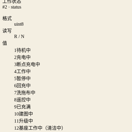
工作状态
#2 · status
格式
uint8
读写
R / N
值
1
待机中
2
充电中
3
断点充电中
4
工作中
5
暂停中
6
回充中
7
洗拖布中
8
遥控中
9
已充满
10
建图中
11
升级中
12
基座工作中（清洁中）