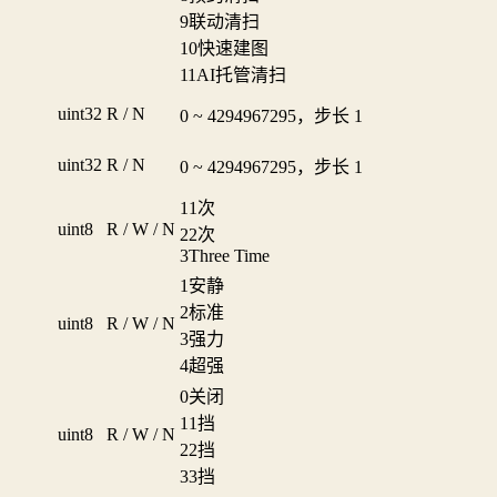
9
联动清扫
10
快速建图
11
AI托管清扫
uint32
R / N
0 ~ 4294967295，步长 1
uint32
R / N
0 ~ 4294967295，步长 1
1
1次
uint8
R / W / N
2
2次
3
Three Time
1
安静
2
标准
uint8
R / W / N
3
强力
4
超强
0
关闭
1
1挡
uint8
R / W / N
2
2挡
3
3挡