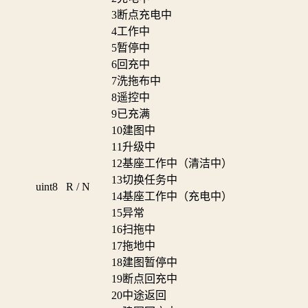
3
断点充电中
4
工作中
5
暂停中
6
回充中
7
洗拖布中
8
遥控中
9
已充满
10
建图中
11
升级中
12
基座工作中（清洁中）
13
切换任务中
uint8
R / N
14
基座工作中（充电中）
15
异常
16
扫拖中
17
拖地中
18
建图暂停中
19
断点回充中
20
中途返回