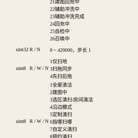
21
建图回充中
22
辅助冲洗中
23
辅助冲洗完成
24
回充中
25
自检中
26
召唤中
uint32
R / N
0 ~ 420000，步长 1
1
仅扫地
uint8
R / W / N
3
扫拖同步
4
先扫后拖
1
全屋清洁
2
建图中
3
选区清扫/房间清洁
4
沿边模式
5
定制清扫
uint8
R / W / N
6
指哪扫哪
7
自定义清扫
8
预约清扫