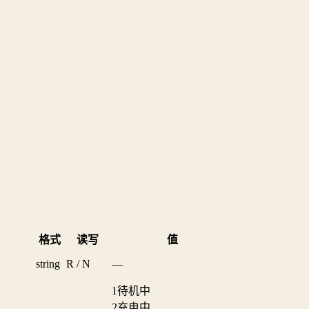
格式
读写
值
string
R / N
—
1
待机中
2
充电中