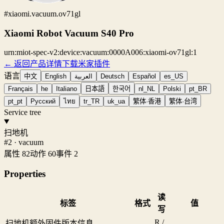
#xiaomi.vacuum.ov71gl
Xiaomi Robot Vacuum S40 Pro
urn:miot-spec-v2:device:vacuum:0000A006:xiaomi-ov71gl:1
← 返回产品详情
下载米家插件
语言
中文
English
العربية
Deutsch
Español
es_US
Français
he
Italiano
日本語
한국어
nl_NL
Polski
pt_BR
pt_pt
Русский
ไทย
tr_TR
uk_ua
繁体·香港
繁体·台湾
Service tree
扫地机
#2 · vacuum
属性 82
动作 60
事件 2
Properties
读
标签
格式
值
写
R /
扫地机额外固件版本信息