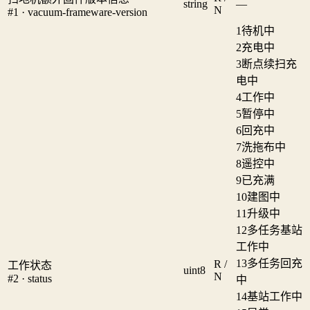
string
—
N
#1 · vacuum-frameware-version
1
待机中
2
充电中
3
断点续扫充
电中
4
工作中
5
暂停中
6
回充中
7
洗拖布中
8
遥控中
9
已充满
10
建图中
11
升级中
12
多任务基站
工作中
13
多任务回充
R /
工作状态
uint8
N
#2 · status
中
14
基站工作中