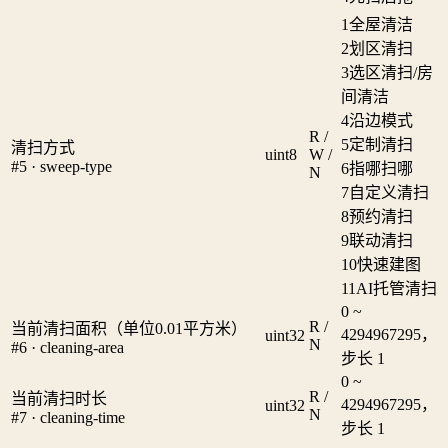
1
全屋清洁
2
划区清扫
3
选区清扫/房
间清洁
4
沿边模式
R /
5
定制清扫
清扫方式
uint8
W /
#5 · sweep-type
6
指哪扫哪
N
7
自定义清扫
8
预约清扫
9
联动清扫
10
快速建图
11
AI托管清扫
0 ~
R /
当前清扫面积（单位0.01平方米）
4294967295，
uint32
N
#6 · cleaning-area
步长 1
0 ~
R /
当前清扫时长
4294967295，
uint32
N
#7 · cleaning-time
步长 1