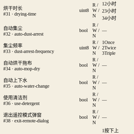
1
2小时
R /
烘干时长
uint8
W /
2
3小时
#31 · drying-time
N
3
4小时
R /
自动集尘
bool
W /
—
#32 · auto-dust-arrest
N
R /
1
Once
集尘频率
uint8
W /
2
Twice
#33 · dust-arrest-frequency
N
3
Triple
R /
自动烘干拖布
bool
W /
—
#34 · auto-mop-dry
N
R /
自动上下水
bool
W /
—
#35 · auto-water-change
N
R /
使用清洁剂
bool
W /
—
#36 · use-detergent
N
R /
退出遥控模式弹窗
bool
W /
—
#38 · exit-remote-dialog
N
1
按下上