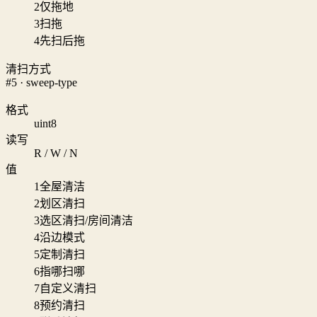
2
仅拖地
3
扫拖
4
先扫后拖
清扫方式
#5 · sweep-type
格式
uint8
读写
R / W / N
值
1
全屋清洁
2
划区清扫
3
选区清扫/房间清洁
4
沿边模式
5
定制清扫
6
指哪扫哪
7
自定义清扫
8
预约清扫