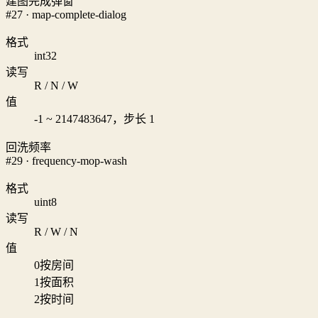
建图完成弹窗
#27 · map-complete-dialog
格式
int32
读写
R / N / W
值
-1 ~ 2147483647，步长 1
回洗频率
#29 · frequency-mop-wash
格式
uint8
读写
R / W / N
值
0
按房间
1
按面积
2
按时间