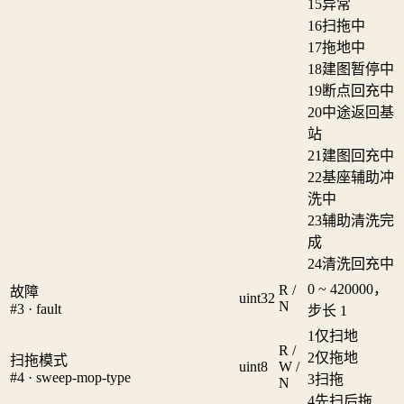
15
异常
16
扫拖中
17
拖地中
18
建图暂停中
19
断点回充中
20
中途返回基
站
21
建图回充中
22
基座辅助冲
洗中
23
辅助清洗完
成
24
清洗回充中
0 ~ 420000，
R /
故障
uint32
N
#3 · fault
步长 1
1
仅扫地
R /
2
仅拖地
扫拖模式
uint8
W /
#4 · sweep-mop-type
3
扫拖
N
4
先扫后拖