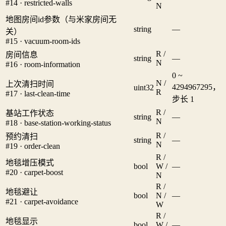
#14 · restricted-walls
N
地图房间id参数（与米家房间无
string
—
关）
#15 · vacuum-room-ids
R /
房间信息
string
—
N
#16 · room-information
0 ~
N /
上次清扫时间
4294967295，
uint32
R
#17 · last-clean-time
步长 1
R /
基站工作状态
string
—
N
#18 · base-station-working-status
R /
预约清扫
string
—
N
#19 · order-clean
R /
地毯增压模式
bool
W /
—
#20 · carpet-boost
N
R /
地毯避让
bool
N /
—
#21 · carpet-avoidance
W
R /
地毯显示
bool
W /
—