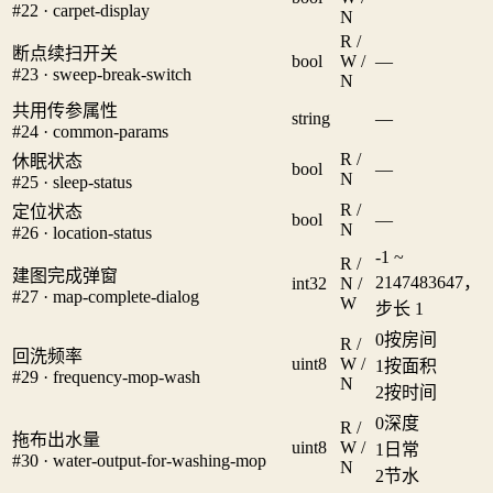
#22 · carpet-display
N
R /
断点续扫开关
bool
W /
—
#23 · sweep-break-switch
N
共用传参属性
string
—
#24 · common-params
R /
休眠状态
bool
—
N
#25 · sleep-status
R /
定位状态
bool
—
N
#26 · location-status
-1 ~
R /
建图完成弹窗
2147483647，
int32
N /
#27 · map-complete-dialog
W
步长 1
0
按房间
R /
回洗频率
uint8
W /
1
按面积
#29 · frequency-mop-wash
N
2
按时间
0
深度
R /
拖布出水量
uint8
W /
1
日常
#30 · water-output-for-washing-mop
N
2
节水