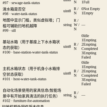
N
1
Full
#97 · sewage-tank-status
R /
0
Not Empty
清水箱是否空
uint8
N
1
Empty
#98 · water-tank-status
地图中显示门槛，类似虚拟墙；门
R /
string
W /
—
槛可辅助扫地机越障
N
#99 · sill
0
Idle
1
Empting
基站水箱（用于基座上下水水箱状
R /
2
Empting
uint8
态的获取）
N
Completed
#100 · base-station-water-tank-status
3
Empting
Failed
0
Idle
1
Empting
主机水箱状态（用于机身小水箱排
R /
2
Empting
uint8
空状态获取）
N
Completed
#101 · host-water-tank-status
3
Empting
Failed
自动化场景使用的家具信息(智能场
R /
string
—
景中有开始家具清洁的执行任务）
N
#102 · furniture-for-automation
扫地机额外固件版本信息