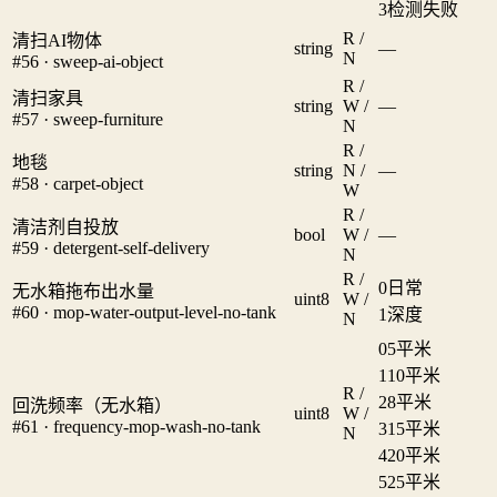
3
检测失败
R /
清扫AI物体
string
—
N
#56 · sweep-ai-object
R /
清扫家具
string
W /
—
#57 · sweep-furniture
N
R /
地毯
string
N /
—
#58 · carpet-object
W
R /
清洁剂自投放
bool
W /
—
#59 · detergent-self-delivery
N
R /
0
日常
无水箱拖布出水量
uint8
W /
#60 · mop-water-output-level-no-tank
1
深度
N
0
5平米
1
10平米
R /
2
8平米
回洗频率（无水箱）
uint8
W /
#61 · frequency-mop-wash-no-tank
3
15平米
N
4
20平米
5
25平米