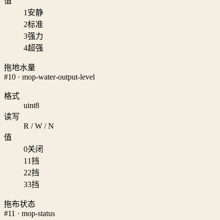
值
1
安静
2
标准
3
强力
4
超强
拖地水量
#10 · mop-water-output-level
格式
uint8
读写
R / W / N
值
0
关闭
1
1挡
2
2挡
3
3挡
拖布状态
#11 · mop-status