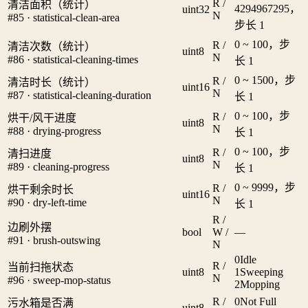
R /
清洁面积（统计）
4294967295，
uint32
N
#85 · statistical-clean-area
步长 1
0 ~ 100，步
R /
清洁次数（统计）
uint8
N
#86 · statistical-cleaning-times
长 1
0 ~ 1500，步
R /
清洁时长（统计）
uint16
N
#87 · statistical-cleaning-duration
长 1
0 ~ 100，步
R /
烘干/风干进度
uint8
N
#88 · drying-progress
长 1
0 ~ 100，步
R /
清扫进度
uint8
N
#89 · cleaning-progress
长 1
0 ~ 9999，步
R /
烘干剩余时长
uint16
N
#90 · dry-left-time
长 1
R /
边刷外摆
bool
W /
—
#91 · brush-outswing
N
0
Idle
R /
当前扫拖状态
uint8
1
Sweeping
N
#96 · sweep-mop-status
2
Mopping
R /
0
Not Full
污水箱是否满
uint8