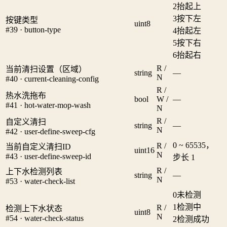
2
抬起上
3
按下左
按键类型
uint8
#39 · button-type
4
抬起左
5
按下右
6
抬起右
R /
当前清扫设置（区域）
string
—
N
#40 · current-cleaning-config
R /
热水洗拖布
bool
W /
—
#41 · hot-water-mop-wash
N
R /
自定义清扫
string
—
N
#42 · user-define-sweep-cfg
0 ~ 65535，
R /
当前自定义清扫ID
uint16
N
#43 · user-define-sweep-id
步长 1
R /
上下水检测列表
string
—
N
#53 · water-check-list
0
未检测
1
检测中
R /
检测上下水状态
uint8
N
#54 · water-check-status
2
检测成功