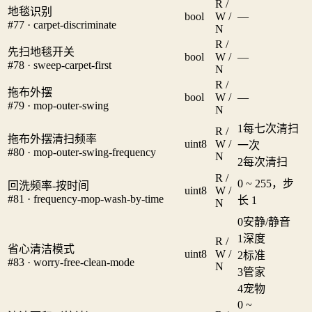
R /
地毯识别
bool
W /
—
#77 · carpet-discriminate
N
R /
先扫地毯开关
bool
W /
—
#78 · sweep-carpet-first
N
R /
拖布外摆
bool
W /
—
#79 · mop-outer-swing
N
1
每七次清扫
R /
拖布外摆清扫频率
uint8
W /
一次
#80 · mop-outer-swing-frequency
N
2
每次清扫
R /
0 ~ 255，步
回洗频率-按时间
uint8
W /
#81 · frequency-mop-wash-by-time
长 1
N
0
安静/静音
1
深度
R /
省心清洁模式
uint8
W /
2
标准
#83 · worry-free-clean-mode
N
3
管家
4
宠物
0 ~