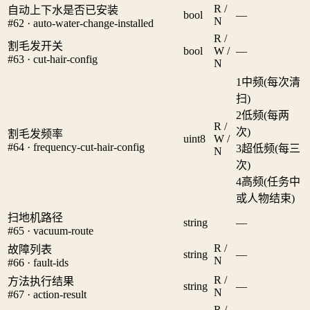
R /
自动上下水是否已安装
bool
—
N
#62 · auto-water-change-installed
R /
割毛发开关
bool
W /
—
#63 · cut-hair-config
N
1
中频(每次清
扫)
2
低频(每两
R /
次)
割毛发频率
uint8
W /
#64 · frequency-cut-hair-config
3
超低频(每三
N
次)
4
高频(任务中
或人物结束)
扫地机路径
string
—
#65 · vacuum-route
R /
故障列表
string
—
N
#66 · fault-ids
R /
方法执行结果
string
—
N
#67 · action-result
R /