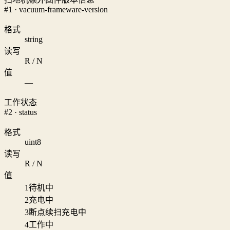
#1 · vacuum-frameware-version
格式
string
读写
R / N
值
—
工作状态
#2 · status
格式
uint8
读写
R / N
值
1
待机中
2
充电中
3
断点续扫充电中
4
工作中