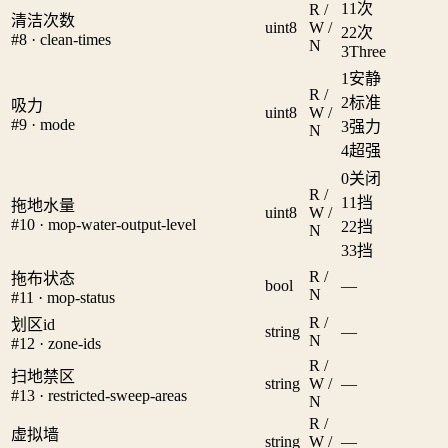
1
1次
R /
清洁次数
uint8
W /
2
2次
#8 · clean-times
N
3
Three
1
安静
R /
2
标准
吸力
uint8
W /
#9 · mode
3
强力
N
4
超强
0
关闭
R /
1
1挡
拖地水量
uint8
W /
#10 · mop-water-output-level
2
2挡
N
3
3挡
R /
拖布状态
bool
—
N
#11 · mop-status
R /
划区id
string
—
N
#12 · zone-ids
R /
扫地禁区
string
W /
—
#13 · restricted-sweep-areas
N
R /
虚拟墙
string
W /
—