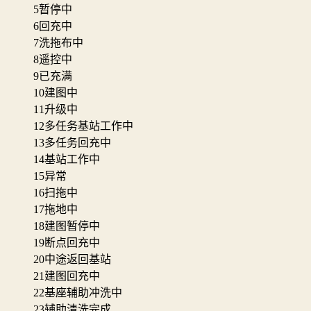
5
暂停中
6
回充中
7
洗拖布中
8
遥控中
9
已充满
10
建图中
11
升级中
12
多任务基站工作中
13
多任务回充中
14
基站工作中
15
异常
16
扫拖中
17
拖地中
18
建图暂停中
19
断点回充中
20
中途返回基站
21
建图回充中
22
基座辅助冲洗中
23
辅助清洗完成