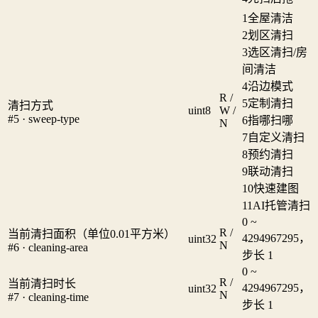
1
全屋清洁
2
划区清扫
3
选区清扫/房
间清洁
4
沿边模式
R /
5
定制清扫
清扫方式
uint8
W /
#5 · sweep-type
6
指哪扫哪
N
7
自定义清扫
8
预约清扫
9
联动清扫
10
快速建图
11
AI托管清扫
0 ~
R /
当前清扫面积（单位0.01平方米）
4294967295，
uint32
N
#6 · cleaning-area
步长 1
0 ~
R /
当前清扫时长
4294967295，
uint32
N
#7 · cleaning-time
步长 1