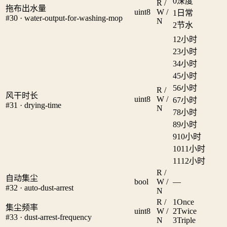
0
深度
R /
拖布出水量
uint8
W /
1
日常
#30 · water-output-for-washing-mop
N
2
节水
1
2小时
2
3小时
3
4小时
4
5小时
5
6小时
R /
风干时长
uint8
W /
6
7小时
#31 · drying-time
N
7
8小时
8
9小时
9
10小时
10
11小时
11
12小时
R /
自动集尘
bool
W /
—
#32 · auto-dust-arrest
N
R /
1
Once
集尘频率
uint8
W /
2
Twice
#33 · dust-arrest-frequency
N
3
Triple