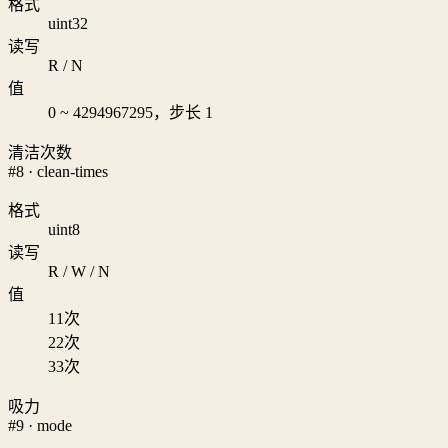
格式
uint32
读写
R / N
值
0 ~ 4294967295，步长 1
清洁次数
#8 · clean-times
格式
uint8
读写
R / W / N
值
1
1次
2
2次
3
3次
吸力
#9 · mode