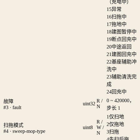
（充电中）
15
异常
16
扫拖中
17
拖地中
18
建图暂停中
19
断点回充中
20
中途返回
21
建图回充中
22
基座辅助冲
洗中
23
辅助清洗完
成
24
回充中
0 ~ 420000，
R /
故障
uint32
N
#3 · fault
步长 1
1
仅扫地
R /
2
仅拖地
扫拖模式
uint8
W /
#4 · sweep-mop-type
3
扫拖
N
4
先扫后拖