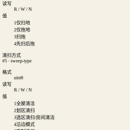
读写
R / W / N
值
1
仅扫地
2
仅拖地
3
扫拖
4
先扫后拖
清扫方式
#5 · sweep-type
格式
uint8
读写
R / W / N
值
1
全屋清洁
2
划区清扫
3
选区清扫/房间清洁
4
沿边模式