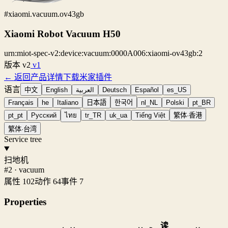
#xiaomi.vacuum.ov43gb
Xiaomi Robot Vacuum H50
urn:miot-spec-v2:device:vacuum:0000A006:xiaomi-ov43gb:2
版本
v2
v1
← 返回产品详情
下载米家插件
语言
中文
English
العربية
Deutsch
Español
es_US
Français
he
Italiano
日本語
한국어
nl_NL
Polski
pt_BR
pt_pt
Русский
ไทย
tr_TR
uk_ua
Tiếng Việt
繁体·香港
繁体·台湾
Service tree
扫地机
#2 · vacuum
属性 102
动作 64
事件 7
Properties
读