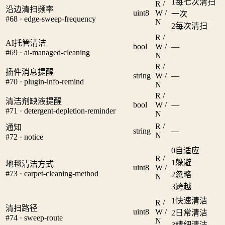
1
每七次清扫
R /
沿边清扫频率
uint8
W /
一次
#68 · edge-sweep-frequency
N
2
每次清扫
R /
AI托管清洁
bool
W /
—
#69 · ai-managed-cleaning
N
R /
插件消息提醒
string
W /
—
#70 · plugin-info-remind
N
R /
清洁剂缺液提醒
bool
W /
—
#71 · detergent-depletion-reminder
N
R /
通知
string
—
N
#72 · notice
0
自适应
R /
1
躲避
地毯清洁方式
uint8
W /
#73 · carpet-cleaning-method
2
忽略
N
3
跨越
1
快速清洁
R /
清扫路径
uint8
W /
2
日常清洁
#74 · sweep-route
N
3
精细清洁