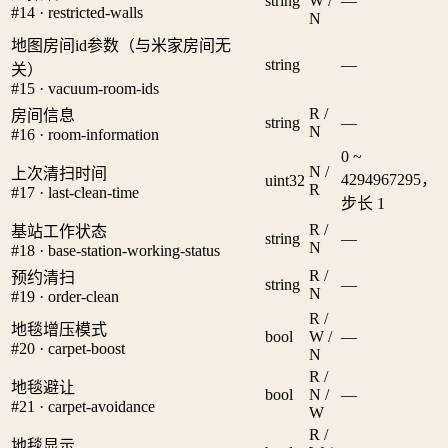
string
W /
—
#14 · restricted-walls
N
地图房间id参数（与米家房间无
string
—
关）
#15 · vacuum-room-ids
R /
房间信息
string
—
N
#16 · room-information
0 ~
N /
上次清扫时间
4294967295，
uint32
R
#17 · last-clean-time
步长 1
R /
基站工作状态
string
—
N
#18 · base-station-working-status
R /
预约清扫
string
—
N
#19 · order-clean
R /
地毯增压模式
bool
W /
—
#20 · carpet-boost
N
R /
地毯避让
bool
N /
—
#21 · carpet-avoidance
W
R /
地毯显示