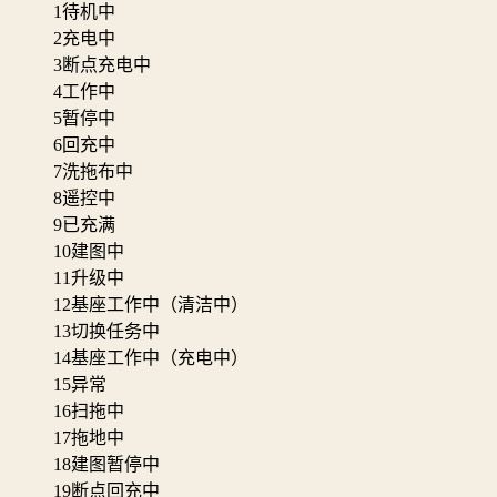
1
待机中
2
充电中
3
断点充电中
4
工作中
5
暂停中
6
回充中
7
洗拖布中
8
遥控中
9
已充满
10
建图中
11
升级中
12
基座工作中（清洁中）
13
切换任务中
14
基座工作中（充电中）
15
异常
16
扫拖中
17
拖地中
18
建图暂停中
19
断点回充中