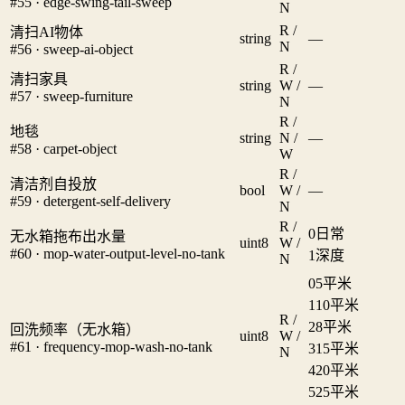
#55 · edge-swing-tail-sweep
N
R /
清扫AI物体
string
—
N
#56 · sweep-ai-object
R /
清扫家具
string
W /
—
#57 · sweep-furniture
N
R /
地毯
string
N /
—
#58 · carpet-object
W
R /
清洁剂自投放
bool
W /
—
#59 · detergent-self-delivery
N
R /
0
日常
无水箱拖布出水量
uint8
W /
#60 · mop-water-output-level-no-tank
1
深度
N
0
5平米
1
10平米
R /
2
8平米
回洗频率（无水箱）
uint8
W /
#61 · frequency-mop-wash-no-tank
3
15平米
N
4
20平米
5
25平米