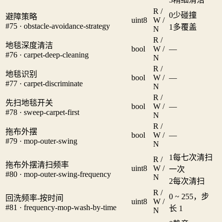
R /
0
少碰撞
避障策略
uint8
W /
#75 · obstacle-avoidance-strategy
1
多覆盖
N
R /
地毯深度清洁
bool
W /
—
#76 · carpet-deep-cleaning
N
R /
地毯识别
bool
W /
—
#77 · carpet-discriminate
N
R /
先扫地毯开关
bool
W /
—
#78 · sweep-carpet-first
N
R /
拖布外摆
bool
W /
—
#79 · mop-outer-swing
N
1
每七次清扫
R /
拖布外摆清扫频率
uint8
W /
一次
#80 · mop-outer-swing-frequency
N
2
每次清扫
R /
0 ~ 255，步
回洗频率-按时间
uint8
W /
#81 · frequency-mop-wash-by-time
长 1
N