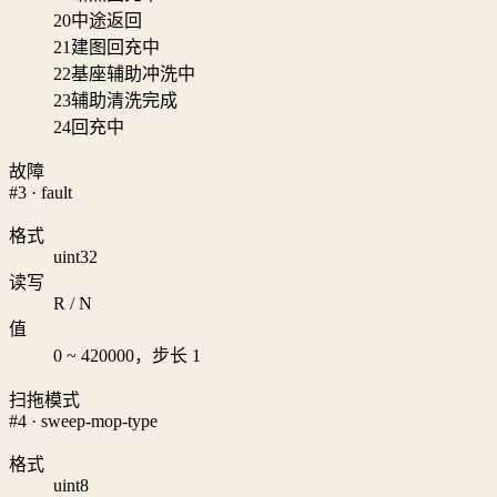
20
中途返回
21
建图回充中
22
基座辅助冲洗中
23
辅助清洗完成
24
回充中
故障
#3 · fault
格式
uint32
读写
R / N
值
0 ~ 420000，步长 1
扫拖模式
#4 · sweep-mop-type
格式
uint8