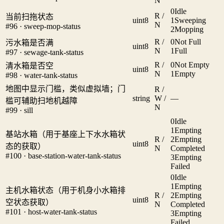
N
0
Idle
R /
当前扫拖状态
uint8
1
Sweeping
N
#96 · sweep-mop-status
2
Mopping
R /
0
Not Full
污水箱是否满
uint8
N
1
Full
#97 · sewage-tank-status
R /
0
Not Empty
清水箱是否空
uint8
N
1
Empty
#98 · water-tank-status
地图中显示门槛，类似虚拟墙；门
R /
string
W /
—
槛可辅助扫地机越障
N
#99 · sill
0
Idle
1
Empting
基站水箱（用于基座上下水水箱状
R /
2
Empting
uint8
态的获取）
N
Completed
#100 · base-station-water-tank-status
3
Empting
Failed
0
Idle
1
Empting
主机水箱状态（用于机身小水箱排
R /
2
Empting
uint8
空状态获取）
N
Completed
#101 · host-water-tank-status
3
Empting
Failed