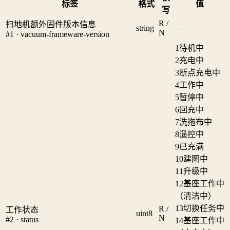
标签
格式
值
写
R /
扫地机额外固件版本信息
string
—
N
#1 · vacuum-frameware-version
1
待机中
2
充电中
3
断点充电中
4
工作中
5
暂停中
6
回充中
7
洗拖布中
8
遥控中
9
已充满
10
建图中
11
升级中
12
基座工作中
（清洁中）
13
切换任务中
R /
工作状态
uint8
N
#2 · status
14
基座工作中