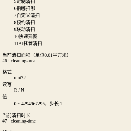
5
定制清扫
6
指哪扫哪
7
自定义清扫
8
预约清扫
9
联动清扫
10
快速建图
11
AI托管清扫
当前清扫面积（单位0.01平方米）
#6 · cleaning-area
格式
uint32
读写
R / N
值
0 ~ 4294967295，步长 1
当前清扫时长
#7 · cleaning-time