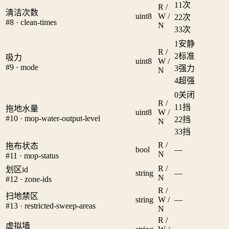
1
1次
R /
清洁次数
uint8
W /
2
2次
#8 · clean-times
N
3
3次
1
安静
R /
2
标准
吸力
uint8
W /
#9 · mode
3
强力
N
4
超强
0
关闭
R /
1
1挡
拖地水量
uint8
W /
#10 · mop-water-output-level
2
2挡
N
3
3挡
R /
拖布状态
bool
—
N
#11 · mop-status
R /
划区id
string
—
N
#12 · zone-ids
R /
扫地禁区
string
W /
—
#13 · restricted-sweep-areas
N
R /
虚拟墙