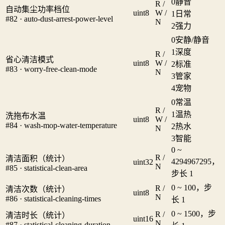
0
静音
R /
自动集尘功率档位
uint8
W /
1
日常
#82 · auto-dust-arrest-power-level
N
2
强力
0
安静/静音
1
深度
R /
省心清洁模式
uint8
W /
2
标准
#83 · worry-free-clean-mode
N
3
管家
4
宠物
0
常温
R /
1
温热
洗拖布水温
uint8
W /
#84 · wash-mop-water-temperature
2
热水
N
3
智能
0 ~
R /
清洁面积（统计）
4294967295，
uint32
N
#85 · statistical-clean-area
步长 1
0 ~ 100，步
R /
清洁次数（统计）
uint8
N
#86 · statistical-cleaning-times
长 1
0 ~ 1500，步
R /
清洁时长（统计）
uint16
N
#87 · statistical-cleaning-duration