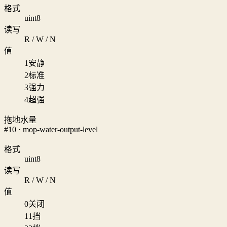
格式
uint8
读写
R / W / N
值
1
安静
2
标准
3
强力
4
超强
拖地水量
#10 · mop-water-output-level
格式
uint8
读写
R / W / N
值
0
关闭
1
1挡