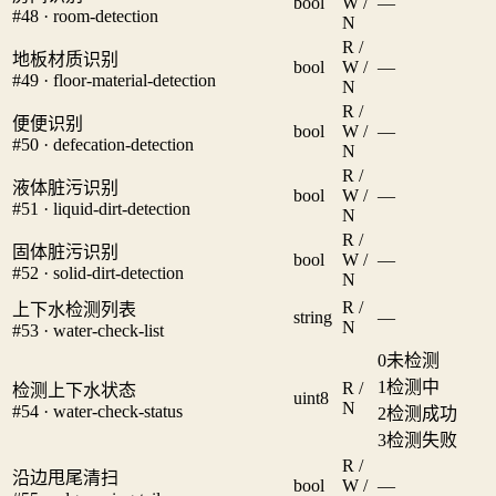
bool
W /
—
#48 · room-detection
N
R /
地板材质识别
bool
W /
—
#49 · floor-material-detection
N
R /
便便识别
bool
W /
—
#50 · defecation-detection
N
R /
液体脏污识别
bool
W /
—
#51 · liquid-dirt-detection
N
R /
固体脏污识别
bool
W /
—
#52 · solid-dirt-detection
N
R /
上下水检测列表
string
—
N
#53 · water-check-list
0
未检测
1
检测中
R /
检测上下水状态
uint8
N
#54 · water-check-status
2
检测成功
3
检测失败
R /
沿边甩尾清扫
bool
W /
—