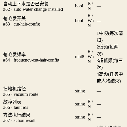
R /
自动上下水是否已安装
bool
—
N
#62 · auto-water-change-installed
R /
割毛发开关
bool
W /
—
#63 · cut-hair-config
N
1
中频(每次清
扫)
2
低频(每两
R /
次)
割毛发频率
uint8
W /
#64 · frequency-cut-hair-config
3
超低频(每三
N
次)
4
高频(任务中
或人物结束)
扫地机路径
string
—
#65 · vacuum-route
R /
故障列表
string
—
N
#66 · fault-ids
R /
方法执行结果
string
—
N
#67 · action-result