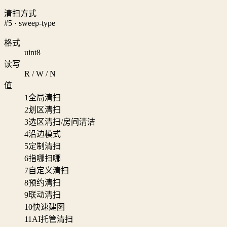
清扫方式
#5 · sweep-type
格式
uint8
读写
R / W / N
值
1
全局清扫
2
划区清扫
3
选区清扫/房间清洁
4
沿边模式
5
定制清扫
6
指哪扫哪
7
自定义清扫
8
预约清扫
9
联动清扫
10
快速建图
11
AI托管清扫