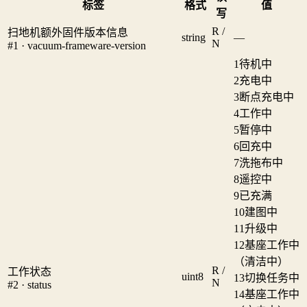
标签
格式
值
写
R /
扫地机额外固件版本信息
string
—
N
#1 · vacuum-frameware-version
1
待机中
2
充电中
3
断点充电中
4
工作中
5
暂停中
6
回充中
7
洗拖布中
8
遥控中
9
已充满
10
建图中
11
升级中
12
基座工作中
（清洁中）
R /
工作状态
uint8
13
切换任务中
N
#2 · status
14
基座工作中