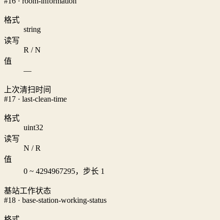
#16 · room-information
格式
string
读写
R / N
值
—
上次清扫时间
#17 · last-clean-time
格式
uint32
读写
N / R
值
0 ~ 4294967295，步长 1
基站工作状态
#18 · base-station-working-status
格式