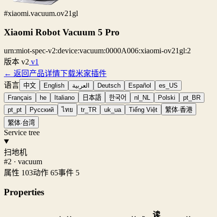
#xiaomi.vacuum.ov21gl
Xiaomi Robot Vacuum 5 Pro
urn:miot-spec-v2:device:vacuum:0000A006:xiaomi-ov21gl:2
版本
v2
v1
← 返回产品详情
下载米家插件
语言
中文
English
العربية
Deutsch
Español
es_US
Français
he
Italiano
日本語
한국어
nl_NL
Polski
pt_BR
pt_pt
Русский
ไทย
tr_TR
uk_ua
Tiếng Việt
繁体·香港
繁体·台湾
Service tree
扫地机
#2 · vacuum
属性 103
动作 65
事件 5
Properties
读