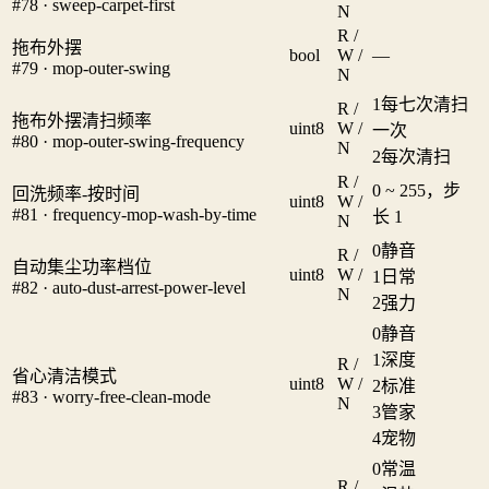
#78 · sweep-carpet-first
N
R /
拖布外摆
bool
W /
—
#79 · mop-outer-swing
N
1
每七次清扫
R /
拖布外摆清扫频率
uint8
W /
一次
#80 · mop-outer-swing-frequency
N
2
每次清扫
R /
0 ~ 255，步
回洗频率-按时间
uint8
W /
#81 · frequency-mop-wash-by-time
长 1
N
0
静音
R /
自动集尘功率档位
uint8
W /
1
日常
#82 · auto-dust-arrest-power-level
N
2
强力
0
静音
1
深度
R /
省心清洁模式
uint8
W /
2
标准
#83 · worry-free-clean-mode
N
3
管家
4
宠物
0
常温
R /