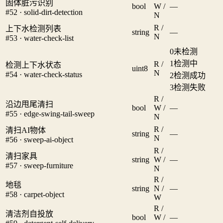
固体脏污识别
bool
W /
—
#52 · solid-dirt-detection
N
R /
上下水检测列表
string
—
N
#53 · water-check-list
0
未检测
1
检测中
R /
检测上下水状态
uint8
N
#54 · water-check-status
2
检测成功
3
检测失败
R /
沿边甩尾清扫
bool
W /
—
#55 · edge-swing-tail-sweep
N
R /
清扫AI物体
string
—
N
#56 · sweep-ai-object
R /
清扫家具
string
W /
—
#57 · sweep-furniture
N
R /
地毯
string
N /
—
#58 · carpet-object
W
R /
清洁剂自投放
bool
W /
—