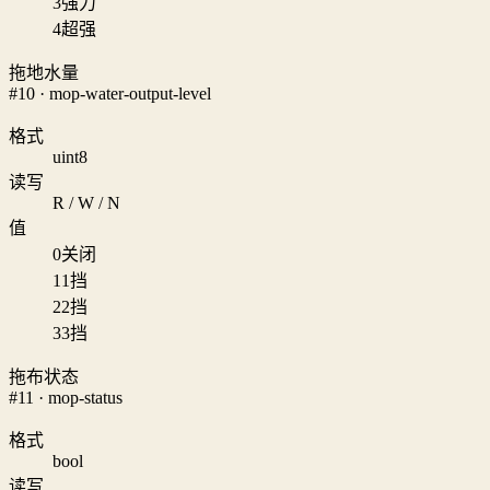
3
强力
4
超强
拖地水量
#10 · mop-water-output-level
格式
uint8
读写
R / W / N
值
0
关闭
1
1挡
2
2挡
3
3挡
拖布状态
#11 · mop-status
格式
bool
读写