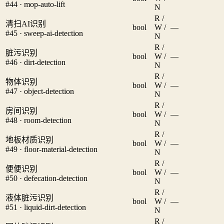
#44 · mop-auto-lift
N
R /
清扫AI识别
bool
W /
—
#45 · sweep-ai-detection
N
R /
脏污识别
bool
W /
—
#46 · dirt-detection
N
R /
物体识别
bool
W /
—
#47 · object-detection
N
R /
房间识别
bool
W /
—
#48 · room-detection
N
R /
地板材质识别
bool
W /
—
#49 · floor-material-detection
N
R /
便便识别
bool
W /
—
#50 · defecation-detection
N
R /
液体脏污识别
bool
W /
—
#51 · liquid-dirt-detection
N
R /