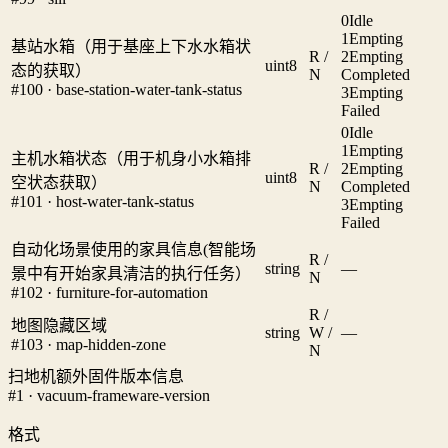
0
Idle
1
Empting
基站水箱（用于基座上下水水箱状
R /
2
Empting
uint8
态的获取）
N
Completed
#100 · base-station-water-tank-status
3
Empting
Failed
0
Idle
1
Empting
主机水箱状态（用于机身小水箱排
R /
2
Empting
uint8
空状态获取）
N
Completed
#101 · host-water-tank-status
3
Empting
Failed
自动化场景使用的家具信息(智能场
R /
string
—
景中有开始家具清洁的执行任务）
N
#102 · furniture-for-automation
R /
地图隐藏区域
string
W /
—
#103 · map-hidden-zone
N
扫地机额外固件版本信息
#1 · vacuum-frameware-version
格式