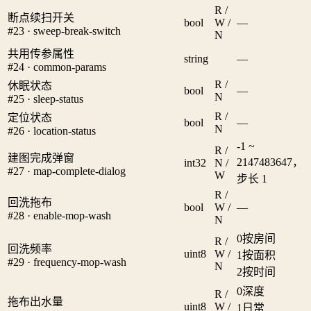
R /
断点续扫开关
bool
W /
—
#23 · sweep-break-switch
N
共用传参属性
string
—
#24 · common-params
R /
休眠状态
bool
—
N
#25 · sleep-status
R /
定位状态
bool
—
N
#26 · location-status
-1 ~
R /
建图完成弹窗
2147483647，
int32
N /
#27 · map-complete-dialog
W
步长 1
R /
回洗拖布
bool
W /
—
#28 · enable-mop-wash
N
0
按房间
R /
回洗频率
uint8
W /
1
按面积
#29 · frequency-mop-wash
N
2
按时间
0
深度
R /
拖布出水量
uint8
W /
1
日常