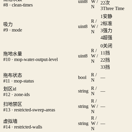
uint8
W /
2
2次
#8 · clean-times
N
3
Three Time
1
安静
R /
2
标准
吸力
uint8
W /
#9 · mode
3
强力
N
4
超强
0
关闭
R /
1
1挡
拖地水量
uint8
W /
#10 · mop-water-output-level
2
2挡
N
3
3挡
R /
拖布状态
bool
—
N
#11 · mop-status
R /
划区id
string
—
N
#12 · zone-ids
R /
扫地禁区
string
W /
—
#13 · restricted-sweep-areas
N
R /
虚拟墙
string
W /
—
#14 · restricted-walls
N