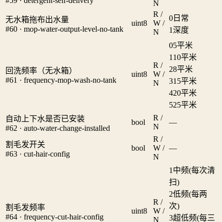
#59 · detergent-self-delivery
N
R /
0
日常
无水箱拖布出水量
uint8
W /
#60 · mop-water-output-level-no-tank
1
深度
N
0
5平米
1
10平米
R /
2
8平米
回洗频率（无水箱）
uint8
W /
#61 · frequency-mop-wash-no-tank
3
15平米
N
4
20平米
5
25平米
R /
自动上下水是否已安装
bool
—
N
#62 · auto-water-change-installed
R /
割毛发开关
bool
W /
—
#63 · cut-hair-config
N
1
中频(每次清
扫)
2
低频(每两
R /
次)
割毛发频率
uint8
W /
#64 · frequency-cut-hair-config
3
超低频(每三
N