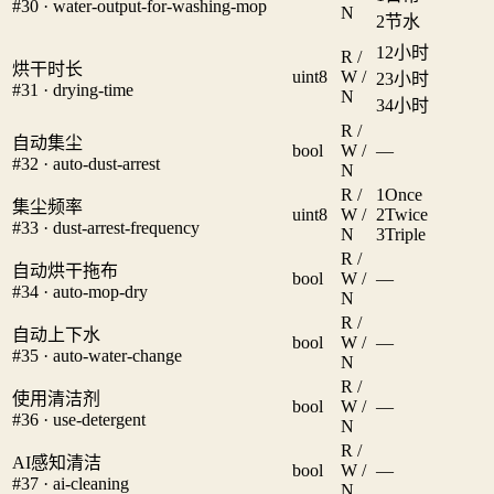
#30 · water-output-for-washing-mop
N
2
节水
1
2小时
R /
烘干时长
uint8
W /
2
3小时
#31 · drying-time
N
3
4小时
R /
自动集尘
bool
W /
—
#32 · auto-dust-arrest
N
R /
1
Once
集尘频率
uint8
W /
2
Twice
#33 · dust-arrest-frequency
N
3
Triple
R /
自动烘干拖布
bool
W /
—
#34 · auto-mop-dry
N
R /
自动上下水
bool
W /
—
#35 · auto-water-change
N
R /
使用清洁剂
bool
W /
—
#36 · use-detergent
N
R /
AI感知清洁
bool
W /
—
#37 · ai-cleaning
N