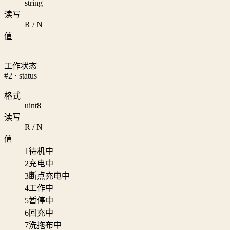
string
读写
R / N
值
—
工作状态
#2 · status
格式
uint8
读写
R / N
值
1
待机中
2
充电中
3
断点充电中
4
工作中
5
暂停中
6
回充中
7
洗拖布中