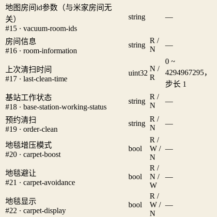
地图房间id参数（与米家房间无
string
—
关）
#15 · vacuum-room-ids
R /
房间信息
string
—
N
#16 · room-information
0 ~
N /
上次清扫时间
4294967295，
uint32
R
#17 · last-clean-time
步长 1
R /
基站工作状态
string
—
N
#18 · base-station-working-status
R /
预约清扫
string
—
N
#19 · order-clean
R /
地毯增压模式
bool
W /
—
#20 · carpet-boost
N
R /
地毯避让
bool
N /
—
#21 · carpet-avoidance
W
R /
地毯显示
bool
W /
—
#22 · carpet-display
N