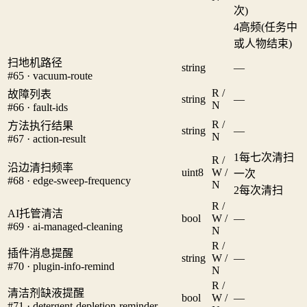
次)
4
高频(任务中
或人物结束)
扫地机路径
string
—
#65 · vacuum-route
R /
故障列表
string
—
N
#66 · fault-ids
R /
方法执行结果
string
—
N
#67 · action-result
1
每七次清扫
R /
沿边清扫频率
uint8
W /
一次
#68 · edge-sweep-frequency
N
2
每次清扫
R /
AI托管清洁
bool
W /
—
#69 · ai-managed-cleaning
N
R /
插件消息提醒
string
W /
—
#70 · plugin-info-remind
N
R /
清洁剂缺液提醒
bool
W /
—
#71 · detergent-depletion-reminder