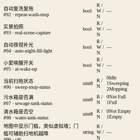
R /
自动复洗复拖
bool
W /
—
#92 · repeat-wash-mop
N
R /
实景拍照
bool
W /
—
#93 · real-scene-capture
N
R /
自动夜视补光
bool
W /
—
#94 · auto-night-fill-light
N
R /
小爱唤醒开关
bool
W /
—
#95 · ai-wake-up
N
0
Idle
R /
当前扫拖状态
uint8
1
Sweeping
N
#96 · sweep-mop-status
2
Mopping
R /
0
Not Full
污水箱是否满
uint8
N
1
Full
#97 · sewage-tank-status
R /
0
Not Empty
清水箱是否空
uint8
N
1
Empty
#98 · water-tank-status
地图中显示门槛，类似虚拟墙；门
R /
string
W /
—
槛可辅助扫地机越障
N
#99 · sill