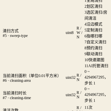
1
全局清扫
2
划区清扫
3
选区清扫/房
间清洁
4
沿边模式
R /
5
定制清扫
清扫方式
uint8
W /
#5 · sweep-type
6
指哪扫哪
N
7
自定义清扫
8
预约清扫
9
联动清扫
10
快速建图
11
AI托管清扫
0 ~
R /
当前清扫面积（单位0.01平方米）
4294967295，
uint32
N
#6 · cleaning-area
步长 1
0 ~
R /
当前清扫时长
4294967295，
uint32
N
#7 · cleaning-time
步长 1
1
1次
R /
清洁次数