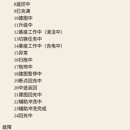
8
遥控中
9
已充满
10
建图中
11
升级中
12
基座工作中（清洁中）
13
切换任务中
14
基座工作中（充电中）
15
异常
16
扫拖中
17
拖地中
18
建图暂停中
19
断点回充中
20
中途返回
21
建图回充中
22
辅助冲洗中
23
辅助冲洗完成
24
回充中
故障