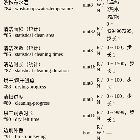
1
温热
洗拖布水温
uint8
W /
#84 · wash-mop-water-temperature
2
热水
N
3
智能
0 ~
R /
清洁面积（统计）
4294967295，
uint32
N
#85 · statistical-clean-area
步长 1
0 ~ 100，步
R /
清洁次数（统计）
uint8
N
#86 · statistical-cleaning-times
长 1
0 ~ 1500，步
R /
清洁时长（统计）
uint16
N
#87 · statistical-cleaning-duration
长 1
0 ~ 100，步
R /
烘干/风干进度
uint8
N
#88 · drying-progress
长 1
0 ~ 100，步
R /
清扫进度
uint8
N
#89 · cleaning-progress
长 1
0 ~ 9999，步
R /
烘干剩余时长
uint16
N
#90 · dry-left-time
长 1
R /
边刷外摆
bool
W /
—
#91 · brush-outswing
N