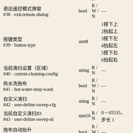
R /
退出遥控模式弹窗
bool
W /
—
#38 · exit-remote-dialog
N
1
按下上
2
抬起上
3
按下左
按键类型
uint8
#39 · button-type
4
抬起左
5
按下右
6
抬起右
R /
当前清扫设置（区域）
string
—
N
#40 · current-cleaning-config
R /
热水洗拖布
bool
W /
—
#41 · hot-water-mop-wash
N
R /
自定义清扫
string
—
N
#42 · user-define-sweep-cfg
0 ~ 65535，
R /
当前自定义清扫ID
uint16
N
#43 · user-define-sweep-id
步长 1
R /
拖布自动抬升
bool
W /
—