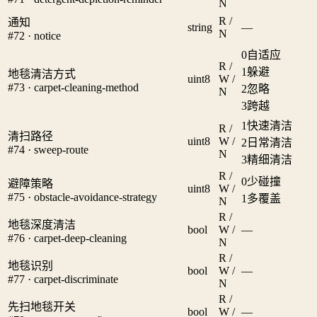
N
R /
通知
string
—
N
#72 · notice
0
自适应
R /
1
躲避
地毯清洁方式
uint8
W /
#73 · carpet-cleaning-method
2
忽略
N
3
跨越
1
快速清洁
R /
清扫路径
uint8
W /
2
日常清洁
#74 · sweep-route
N
3
精细清洁
R /
0
少碰撞
避障策略
uint8
W /
#75 · obstacle-avoidance-strategy
1
多覆盖
N
R /
地毯深度清洁
bool
W /
—
#76 · carpet-deep-cleaning
N
R /
地毯识别
bool
W /
—
#77 · carpet-discriminate
N
R /
先扫地毯开关
bool
W /
—