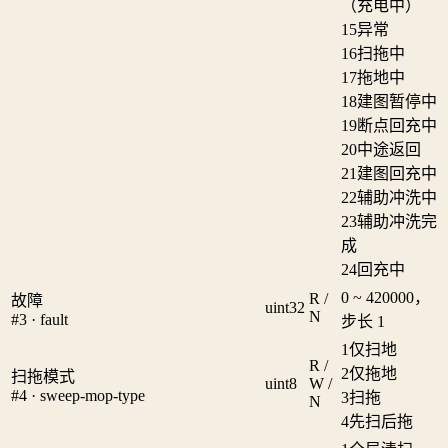
（充电中）
15
异常
16
扫拖中
17
拖地中
18
建图暂停中
19
断点回充中
20
中途返回
21
建图回充中
22
辅助冲洗中
23
辅助冲洗完
成
24
回充中
0 ~ 420000，
R /
故障
uint32
N
#3 · fault
步长 1
1
仅扫地
R /
2
仅拖地
扫拖模式
uint8
W /
#4 · sweep-mop-type
3
扫拖
N
4
先扫后拖