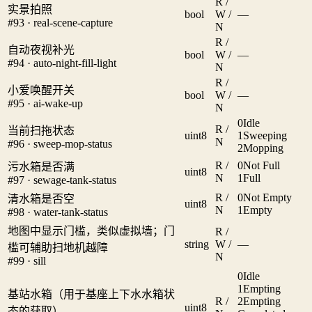
R /
实景拍照
bool
W /
—
#93 · real-scene-capture
N
R /
自动夜视补光
bool
W /
—
#94 · auto-night-fill-light
N
R /
小爱唤醒开关
bool
W /
—
#95 · ai-wake-up
N
0
Idle
R /
当前扫拖状态
uint8
1
Sweeping
N
#96 · sweep-mop-status
2
Mopping
R /
0
Not Full
污水箱是否满
uint8
N
1
Full
#97 · sewage-tank-status
R /
0
Not Empty
清水箱是否空
uint8
N
1
Empty
#98 · water-tank-status
地图中显示门槛，类似虚拟墙；门
R /
string
W /
—
槛可辅助扫地机越障
N
#99 · sill
0
Idle
1
Empting
基站水箱（用于基座上下水水箱状
R /
2
Empting
uint8
态的获取）