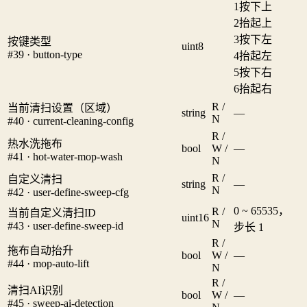
1
按下上
2
抬起上
3
按下左
按键类型
uint8
#39 · button-type
4
抬起左
5
按下右
6
抬起右
R /
当前清扫设置（区域）
string
—
N
#40 · current-cleaning-config
R /
热水洗拖布
bool
W /
—
#41 · hot-water-mop-wash
N
R /
自定义清扫
string
—
N
#42 · user-define-sweep-cfg
0 ~ 65535，
R /
当前自定义清扫ID
uint16
N
#43 · user-define-sweep-id
步长 1
R /
拖布自动抬升
bool
W /
—
#44 · mop-auto-lift
N
R /
清扫AI识别
bool
W /
—
#45 · sweep-ai-detection