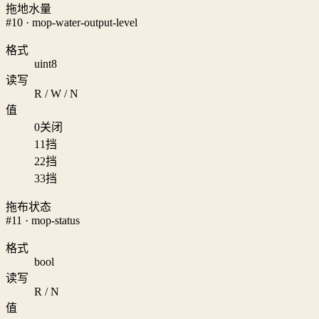
拖地水量
#10 · mop-water-output-level
格式
uint8
读写
R / W / N
值
0
关闭
1
1挡
2
2挡
3
3挡
拖布状态
#11 · mop-status
格式
bool
读写
R / N
值