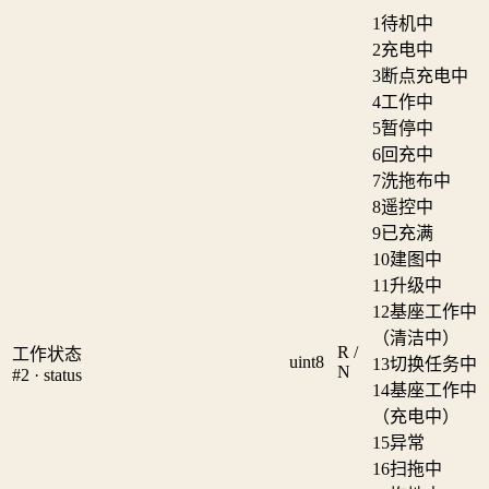
1
待机中
2
充电中
3
断点充电中
4
工作中
5
暂停中
6
回充中
7
洗拖布中
8
遥控中
9
已充满
10
建图中
11
升级中
12
基座工作中
（清洁中）
R /
工作状态
uint8
13
切换任务中
N
#2 · status
14
基座工作中
（充电中）
15
异常
16
扫拖中