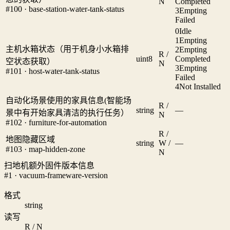
N
Completed
#100 · base-station-water-tank-status
3
Empting
Failed
0
Idle
1
Empting
主机水箱状态（用于机身小水箱排
2
Empting
R /
uint8
Completed
空状态获取）
N
3
Empting
#101 · host-water-tank-status
Failed
4
Not Installed
自动化场景使用的家具信息(智能场
R /
string
—
景中有开始家具清洁的执行任务）
N
#102 · furniture-for-automation
R /
地图隐藏区域
string
W /
—
#103 · map-hidden-zone
N
扫地机额外固件版本信息
#1 · vacuum-frameware-version
格式
string
读写
R / N