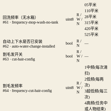
0
5平米
1
10平米
R /
2
8平米
回洗频率（无水箱）
uint8
W /
#61 · frequency-mop-wash-no-tank
3
15平米
N
4
20平米
5
25平米
R /
自动上下水是否已安装
bool
—
N
#62 · auto-water-change-installed
R /
割毛发开关
bool
W /
—
#63 · cut-hair-config
N
1
中频(每次清
扫)
2
低频(每两
R /
次)
割毛发频率
uint8
W /
#64 · frequency-cut-hair-config
3
超低频(每三
N
次)
4
高频(任务中
或人物结束)