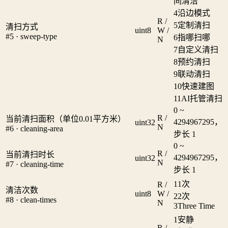
间清洁
4
沿边模式
R /
5
定制清扫
清扫方式
uint8
W /
#5 · sweep-type
6
指哪扫哪
N
7
自定义清扫
8
预约清扫
9
联动清扫
10
快速建图
11
AI托管清扫
0 ~
R /
当前清扫面积（单位0.01平方米）
4294967295，
uint32
N
#6 · cleaning-area
步长 1
0 ~
R /
当前清扫时长
4294967295，
uint32
N
#7 · cleaning-time
步长 1
1
1次
R /
清洁次数
uint8
W /
2
2次
#8 · clean-times
N
3
Three Time
1
安静
R /