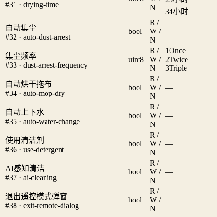
#31 · drying-time
N
3
4小时
R /
自动集尘
bool
W /
—
#32 · auto-dust-arrest
N
R /
1
Once
集尘频率
uint8
W /
2
Twice
#33 · dust-arrest-frequency
N
3
Triple
R /
自动烘干拖布
bool
W /
—
#34 · auto-mop-dry
N
R /
自动上下水
bool
W /
—
#35 · auto-water-change
N
R /
使用清洁剂
bool
W /
—
#36 · use-detergent
N
R /
AI感知清洁
bool
W /
—
#37 · ai-cleaning
N
R /
退出遥控模式弹窗
bool
W /
—
#38 · exit-remote-dialog
N