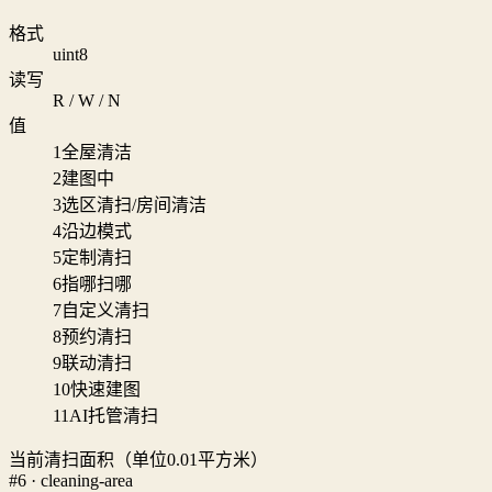
格式
uint8
读写
R / W / N
值
1
全屋清洁
2
建图中
3
选区清扫/房间清洁
4
沿边模式
5
定制清扫
6
指哪扫哪
7
自定义清扫
8
预约清扫
9
联动清扫
10
快速建图
11
AI托管清扫
当前清扫面积（单位0.01平方米）
#6 · cleaning-area