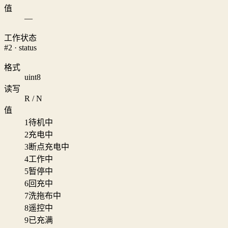
值
—
工作状态
#2 · status
格式
uint8
读写
R / N
值
1
待机中
2
充电中
3
断点充电中
4
工作中
5
暂停中
6
回充中
7
洗拖布中
8
遥控中
9
已充满