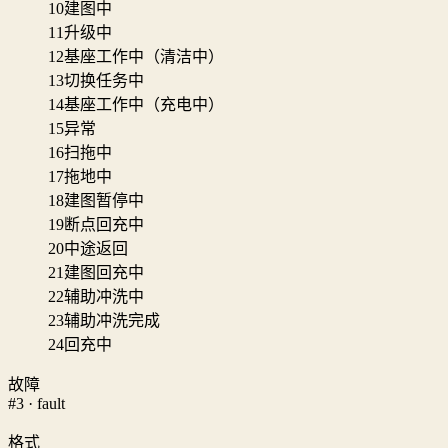
10
建图中
11
升级中
12
基座工作中（清洁中）
13
切换任务中
14
基座工作中（充电中）
15
异常
16
扫拖中
17
拖地中
18
建图暂停中
19
断点回充中
20
中途返回
21
建图回充中
22
辅助冲洗中
23
辅助冲洗完成
24
回充中
故障
#3 · fault
格式