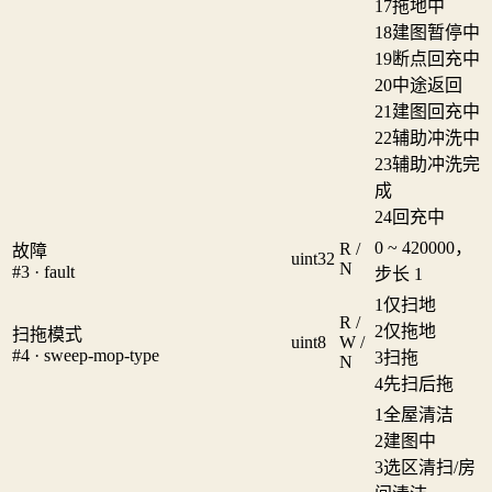
17
拖地中
18
建图暂停中
19
断点回充中
20
中途返回
21
建图回充中
22
辅助冲洗中
23
辅助冲洗完
成
24
回充中
0 ~ 420000，
R /
故障
uint32
N
#3 · fault
步长 1
1
仅扫地
R /
2
仅拖地
扫拖模式
uint8
W /
#4 · sweep-mop-type
3
扫拖
N
4
先扫后拖
1
全屋清洁
2
建图中
3
选区清扫/房