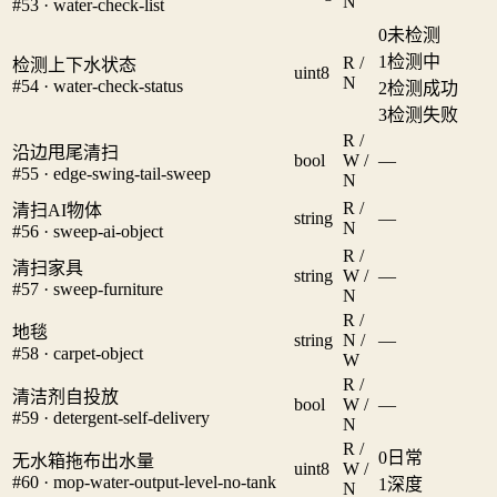
N
#53 · water-check-list
0
未检测
1
检测中
R /
检测上下水状态
uint8
N
#54 · water-check-status
2
检测成功
3
检测失败
R /
沿边甩尾清扫
bool
W /
—
#55 · edge-swing-tail-sweep
N
R /
清扫AI物体
string
—
N
#56 · sweep-ai-object
R /
清扫家具
string
W /
—
#57 · sweep-furniture
N
R /
地毯
string
N /
—
#58 · carpet-object
W
R /
清洁剂自投放
bool
W /
—
#59 · detergent-self-delivery
N
R /
0
日常
无水箱拖布出水量
uint8
W /
#60 · mop-water-output-level-no-tank
1
深度
N