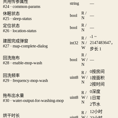
共用传参属性
string
—
#24 · common-params
R /
休眠状态
bool
—
N
#25 · sleep-status
R /
定位状态
bool
—
N
#26 · location-status
-1 ~
R /
建图完成弹窗
2147483647，
int32
N /
#27 · map-complete-dialog
W
步长 1
R /
回洗拖布
bool
W /
—
#28 · enable-mop-wash
N
0
按房间
R /
回洗频率
uint8
W /
1
按面积
#29 · frequency-mop-wash
N
2
按时间
0
深度
R /
拖布出水量
uint8
W /
1
日常
#30 · water-output-for-washing-mop
N
2
节水
1
2小时
R /
烘干时长
uint8
W /
2
3小时