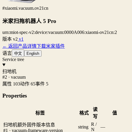
#xiaomi.vacuum.ov21cn
米家扫拖机器人 5 Pro
urn:miot-spec-v2:device:vacuum:0000A006:xiaomi-ov21cn:2
版本
v2
v1
← 返回产品详情
下载米家插件
语言
中文
English
Service tree
扫地机
#2 · vacuum
属性 103
动作 65
事件 5
Properties
读
标签
格式
值
写
R /
扫地机额外固件版本信息
string
—
N
#1 · vacuum-frameware-version