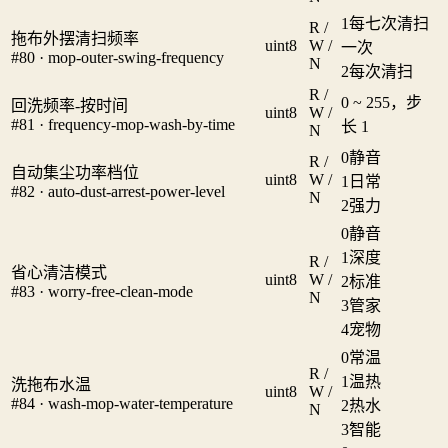
1
每七次清扫
R /
拖布外摆清扫频率
uint8
W /
一次
#80 · mop-outer-swing-frequency
N
2
每次清扫
R /
0 ~ 255，步
回洗频率-按时间
uint8
W /
#81 · frequency-mop-wash-by-time
长 1
N
0
静音
R /
自动集尘功率档位
uint8
W /
1
日常
#82 · auto-dust-arrest-power-level
N
2
强力
0
静音
1
深度
R /
省心清洁模式
uint8
W /
2
标准
#83 · worry-free-clean-mode
N
3
管家
4
宠物
0
常温
R /
1
温热
洗拖布水温
uint8
W /
#84 · wash-mop-water-temperature
2
热水
N
3
智能