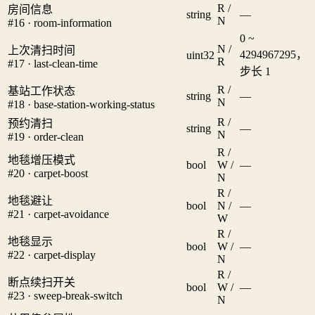
R /
房间信息
string
—
N
#16 · room-information
0 ~
N /
上次清扫时间
4294967295，
uint32
R
#17 · last-clean-time
步长 1
R /
基站工作状态
string
—
N
#18 · base-station-working-status
R /
预约清扫
string
—
N
#19 · order-clean
R /
地毯增压模式
bool
W /
—
#20 · carpet-boost
N
R /
地毯避让
bool
N /
—
#21 · carpet-avoidance
W
R /
地毯显示
bool
W /
—
#22 · carpet-display
N
R /
断点续扫开关
bool
W /
—
#23 · sweep-break-switch
N