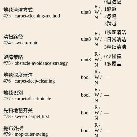
0
自适应
R /
1
躲避
地毯清洁方式
uint8
W /
#73 · carpet-cleaning-method
2
忽略
N
3
跨越
1
快速清洁
R /
清扫路径
uint8
W /
2
日常清洁
#74 · sweep-route
N
3
精细清洁
R /
0
少碰撞
避障策略
uint8
W /
#75 · obstacle-avoidance-strategy
1
多覆盖
N
R /
地毯深度清洁
bool
W /
—
#76 · carpet-deep-cleaning
N
R /
地毯识别
bool
W /
—
#77 · carpet-discriminate
N
R /
先扫地毯开关
bool
W /
—
#78 · sweep-carpet-first
N
R /
拖布外摆
bool
W /
—
#79 · mop-outer-swing
N