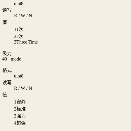
uint8
读写
R / W / N
值
1
1次
2
2次
3
Three Time
吸力
#9 · mode
格式
uint8
读写
R / W / N
值
1
安静
2
标准
3
强力
4
超强