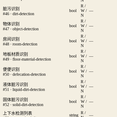
N
R /
脏污识别
bool
W /
—
#46 · dirt-detection
N
R /
物体识别
bool
W /
—
#47 · object-detection
N
R /
房间识别
bool
W /
—
#48 · room-detection
N
R /
地板材质识别
bool
W /
—
#49 · floor-material-detection
N
R /
便便识别
bool
W /
—
#50 · defecation-detection
N
R /
液体脏污识别
bool
W /
—
#51 · liquid-dirt-detection
N
R /
固体脏污识别
bool
W /
—
#52 · solid-dirt-detection
N
R /
上下水检测列表
string
—