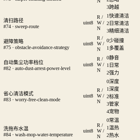
N
3
跨越
1
快速清洁
R /
清扫路径
uint8
W /
2
日常清洁
#74 · sweep-route
N
3
精细清洁
R /
0
少碰撞
避障策略
uint8
W /
#75 · obstacle-avoidance-strategy
1
多覆盖
N
0
静音
R /
自动集尘功率档位
uint8
W /
1
日常
#82 · auto-dust-arrest-power-level
N
2
强力
0
深度
1
深度
R /
省心清洁模式
uint8
W /
2
标准
#83 · worry-free-clean-mode
N
3
管家
4
宠物
0
常温
R /
1
温热
洗拖布水温
uint8
W /
#84 · wash-mop-water-temperature
2
热水
N