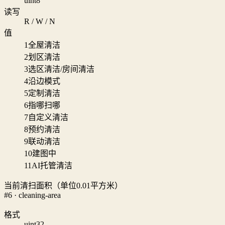
uint8
读写
R / W / N
值
1
全屋清洁
2
划区清洁
3
选区清洁/房间清洁
4
沿边模式
5
定制清洁
6
指哪扫哪
7
自定义清洁
8
预约清洁
9
联动清洁
10
建图中
11
AI托管清洁
当前清扫面积（单位0.01平方米）
#6 · cleaning-area
格式
uint32