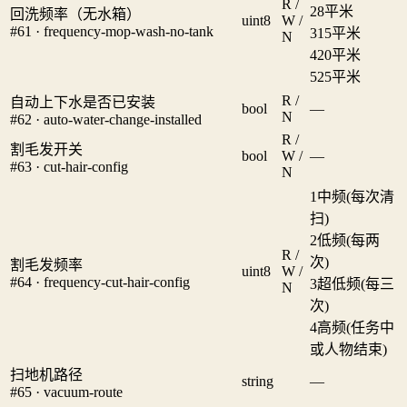
R /
2
8平米
回洗频率（无水箱）
uint8
W /
#61 · frequency-mop-wash-no-tank
3
15平米
N
4
20平米
5
25平米
R /
自动上下水是否已安装
bool
—
N
#62 · auto-water-change-installed
R /
割毛发开关
bool
W /
—
#63 · cut-hair-config
N
1
中频(每次清
扫)
2
低频(每两
R /
次)
割毛发频率
uint8
W /
#64 · frequency-cut-hair-config
3
超低频(每三
N
次)
4
高频(任务中
或人物结束)
扫地机路径
string
—
#65 · vacuum-route