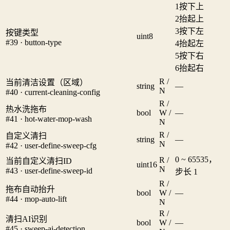
1
按下上
2
抬起上
3
按下左
按键类型
uint8
#39 · button-type
4
抬起左
5
按下右
6
抬起右
R /
当前清洁设置（区域）
string
—
N
#40 · current-cleaning-config
R /
热水洗拖布
bool
W /
—
#41 · hot-water-mop-wash
N
R /
自定义清扫
string
—
N
#42 · user-define-sweep-cfg
0 ~ 65535，
R /
当前自定义清扫ID
uint16
N
#43 · user-define-sweep-id
步长 1
R /
拖布自动抬升
bool
W /
—
#44 · mop-auto-lift
N
R /
清扫AI识别
bool
W /
—
#45 · sweep-ai-detection