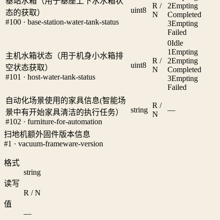
基站水箱（用于基座上下水水箱状
R /
2
Empting
uint8
态的获取）
N
Completed
#100 · base-station-water-tank-status
3
Empting
Failed
0
Idle
1
Empting
主机水箱状态（用于机身小水箱排
R /
2
Empting
uint8
空状态获取）
N
Completed
#101 · host-water-tank-status
3
Empting
Failed
自动化场景使用的家具信息(智能场
R /
string
—
景中有开始家具清洁的执行任务）
N
#102 · furniture-for-automation
扫地机额外固件版本信息
#1 · vacuum-frameware-version
格式
string
读写
R / N
值
—