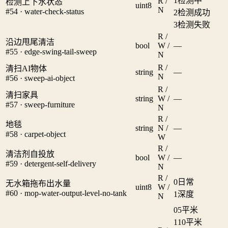
1
检测中
R /
检测上下水状态
uint8
N
#54 · water-check-status
2
检测成功
3
检测失败
R /
沿边甩尾清洁
bool
W /
—
#55 · edge-swing-tail-sweep
N
R /
清扫AI物体
string
—
N
#56 · sweep-ai-object
R /
清扫家具
string
W /
—
#57 · sweep-furniture
N
R /
地毯
string
N /
—
#58 · carpet-object
W
R /
清洁剂自投放
bool
W /
—
#59 · detergent-self-delivery
N
R /
0
日常
无水箱拖布出水量
uint8
W /
#60 · mop-water-output-level-no-tank
1
深度
N
0
5平米
1
10平米