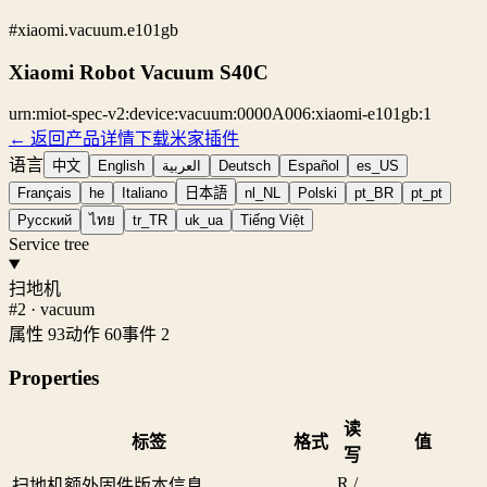
#xiaomi.vacuum.e101gb
Xiaomi Robot Vacuum S40C
urn:miot-spec-v2:device:vacuum:0000A006:xiaomi-e101gb:1
← 返回产品详情
下载米家插件
语言
中文
English
العربية
Deutsch
Español
es_US
Français
he
Italiano
日本語
nl_NL
Polski
pt_BR
pt_pt
Русский
ไทย
tr_TR
uk_ua
Tiếng Việt
Service tree
扫地机
#2 · vacuum
属性 93
动作 60
事件 2
Properties
读
标签
格式
值
写
R /
扫地机额外固件版本信息