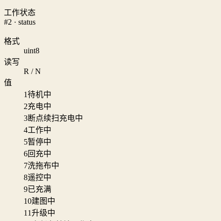
工作状态
#2 · status
格式
uint8
读写
R / N
值
1
待机中
2
充电中
3
断点续扫充电中
4
工作中
5
暂停中
6
回充中
7
洗拖布中
8
遥控中
9
已充满
10
建图中
11
升级中