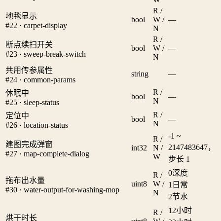
R /
地毯显示
bool
W /
—
#22 · carpet-display
N
R /
断点续扫开关
bool
W /
—
#23 · sweep-break-switch
N
共用传参属性
string
—
#24 · common-params
R /
休眠中
bool
—
N
#25 · sleep-status
R /
定位中
bool
—
N
#26 · location-status
-1 ~
R /
建图完成弹窗
2147483647，
int32
N /
#27 · map-complete-dialog
W
步长 1
0
深度
R /
拖布出水量
uint8
W /
1
日常
#30 · water-output-for-washing-mop
N
2
节水
1
2小时
R /
烘干时长