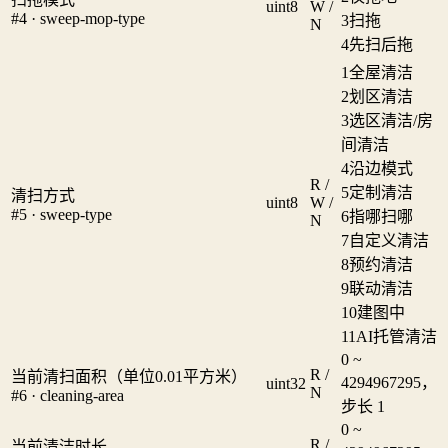
uint8
W /
#4 · sweep-mop-type
3
扫拖
N
4
先扫后拖
1
全屋清洁
2
划区清洁
3
选区清洁/房
间清洁
4
沿边模式
R /
5
定制清洁
清扫方式
uint8
W /
#5 · sweep-type
6
指哪扫哪
N
7
自定义清洁
8
预约清洁
9
联动清洁
10
建图中
11
AI托管清洁
0 ~
R /
当前清扫面积（单位0.01平方米）
4294967295，
uint32
N
#6 · cleaning-area
步长 1
0 ~
R /
当前清洁时长