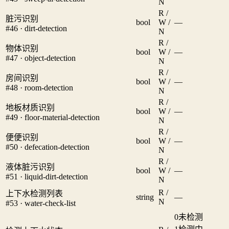
N
R /
脏污识别
bool
W /
—
#46 · dirt-detection
N
R /
物体识别
bool
W /
—
#47 · object-detection
N
R /
房间识别
bool
W /
—
#48 · room-detection
N
R /
地板材质识别
bool
W /
—
#49 · floor-material-detection
N
R /
便便识别
bool
W /
—
#50 · defecation-detection
N
R /
液体脏污识别
bool
W /
—
#51 · liquid-dirt-detection
N
R /
上下水检测列表
string
—
N
#53 · water-check-list
0
未检测