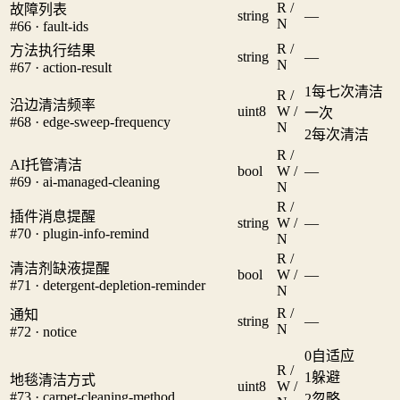
R /
故障列表
string
—
N
#66 · fault-ids
R /
方法执行结果
string
—
N
#67 · action-result
1
每七次清洁
R /
沿边清洁频率
uint8
W /
一次
#68 · edge-sweep-frequency
N
2
每次清洁
R /
AI托管清洁
bool
W /
—
#69 · ai-managed-cleaning
N
R /
插件消息提醒
string
W /
—
#70 · plugin-info-remind
N
R /
清洁剂缺液提醒
bool
W /
—
#71 · detergent-depletion-reminder
N
R /
通知
string
—
N
#72 · notice
0
自适应
R /
1
躲避
地毯清洁方式
uint8
W /
#73 · carpet-cleaning-method
2
忽略