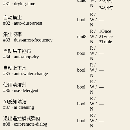
uint8
W /
2
3小时
#31 · drying-time
N
3
4小时
R /
自动集尘
bool
W /
—
#32 · auto-dust-arrest
N
R /
1
Once
集尘频率
uint8
W /
2
Twice
#33 · dust-arrest-frequency
N
3
Triple
R /
自动烘干拖布
bool
W /
—
#34 · auto-mop-dry
N
R /
自动上下水
bool
W /
—
#35 · auto-water-change
N
R /
使用清洁剂
bool
W /
—
#36 · use-detergent
N
R /
AI感知清洁
bool
W /
—
#37 · ai-cleaning
N
R /
退出遥控模式弹窗
bool
W /
—
#38 · exit-remote-dialog
N