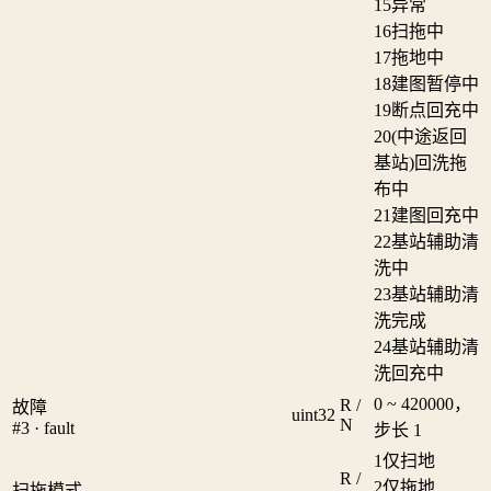
15
异常
16
扫拖中
17
拖地中
18
建图暂停中
19
断点回充中
20
(中途返回
基站)回洗拖
布中
21
建图回充中
22
基站辅助清
洗中
23
基站辅助清
洗完成
24
基站辅助清
洗回充中
0 ~ 420000，
R /
故障
uint32
N
#3 · fault
步长 1
1
仅扫地
R /
2
仅拖地
扫拖模式