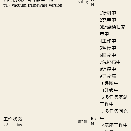
string
—
N
#1 · vacuum-frameware-version
1
待机中
2
充电中
3
断点续扫充
电中
4
工作中
5
暂停中
6
回充中
7
洗拖布中
8
遥控中
9
已充满
10
建图中
11
升级中
12
多任务基站
工作中
13
多任务回充
中
R /
工作状态
uint8
N
#2 · status
14
基座工作中