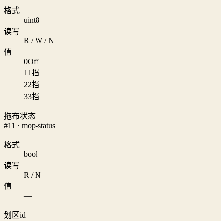
格式
uint8
读写
R / W / N
值
0
Off
1
1挡
2
2挡
3
3挡
拖布状态
#11 · mop-status
格式
bool
读写
R / N
值
—
划区id