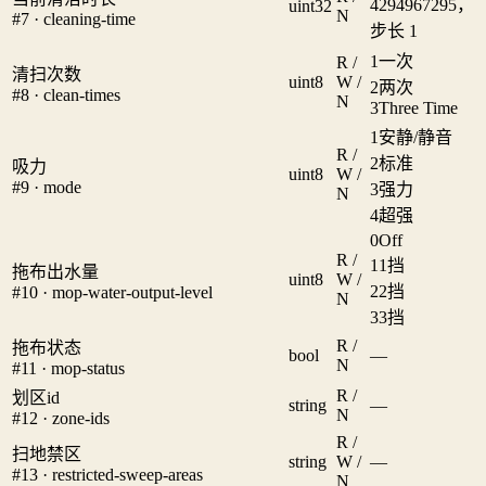
4294967295，
uint32
N
#7 · cleaning-time
步长 1
1
一次
R /
清扫次数
uint8
W /
2
两次
#8 · clean-times
N
3
Three Time
1
安静/静音
R /
2
标准
吸力
uint8
W /
#9 · mode
3
强力
N
4
超强
0
Off
R /
1
1挡
拖布出水量
uint8
W /
2
2挡
#10 · mop-water-output-level
N
3
3挡
R /
拖布状态
bool
—
N
#11 · mop-status
R /
划区id
string
—
N
#12 · zone-ids
R /
扫地禁区
string
W /
—
#13 · restricted-sweep-areas
N