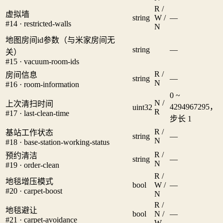
R /
虚拟墙
string
W /
—
#14 · restricted-walls
N
地图房间id参数（与米家房间无
string
—
关）
#15 · vacuum-room-ids
R /
房间信息
string
—
N
#16 · room-information
0 ~
N /
上次清扫时间
4294967295，
uint32
R
#17 · last-clean-time
步长 1
R /
基站工作状态
string
—
N
#18 · base-station-working-status
R /
预约清洁
string
—
N
#19 · order-clean
R /
地毯增压模式
bool
W /
—
#20 · carpet-boost
N
R /
地毯避让
bool
N /
—
#21 · carpet-avoidance
W