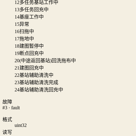
12
多任务基站工作中
13
多任务回充中
14
基座工作中
15
异常
16
扫拖中
17
拖地中
18
建图暂停中
19
断点回充中
20
(中途返回基站)回洗拖布中
21
建图回充中
22
基站辅助清洗中
23
基站辅助清洗完成
24
基站辅助清洗回充中
故障
#3 · fault
格式
uint32
读写