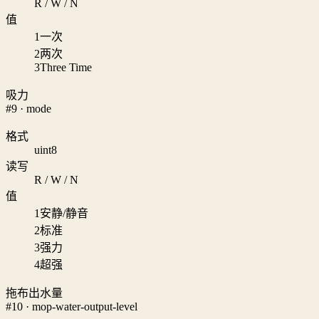
R / W / N
值
1
一次
2
两次
3
Three Time
吸力
#9 · mode
格式
uint8
读写
R / W / N
值
1
安静/静音
2
标准
3
强力
4
超强
拖布出水量
#10 · mop-water-output-level