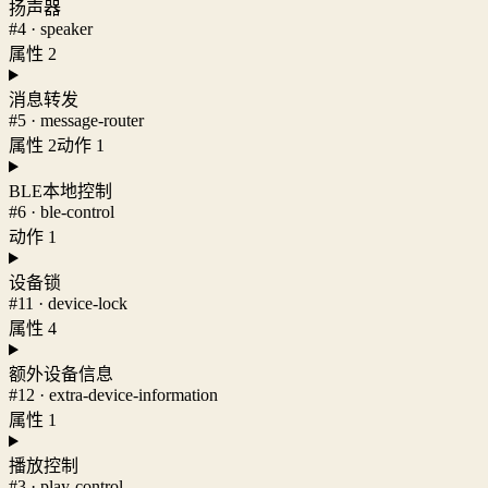
扬声器
#4 · speaker
属性 2
消息转发
#5 · message-router
属性 2
动作 1
BLE本地控制
#6 · ble-control
动作 1
设备锁
#11 · device-lock
属性 4
额外设备信息
#12 · extra-device-information
属性 1
播放控制
#3 · play-control