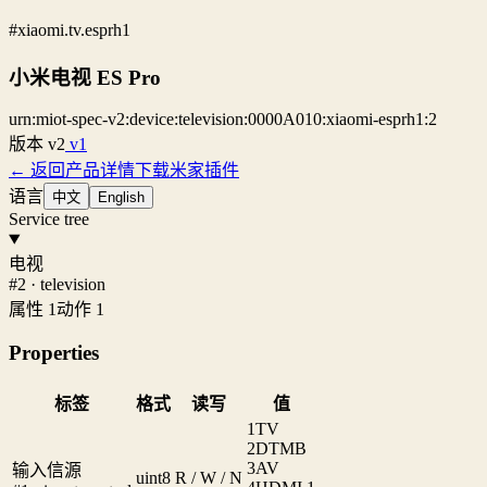
#xiaomi.tv.esprh1
小米电视 ES Pro
urn:miot-spec-v2:device:television:0000A010:xiaomi-esprh1:2
版本
v2
v1
← 返回产品详情
下载米家插件
语言
中文
English
Service tree
电视
#2 · television
属性 1
动作 1
Properties
标签
格式
读写
值
1
TV
2
DTMB
3
AV
输入信源
uint8
R / W / N