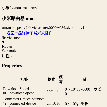
小米
#xiaomi.router.mv1
小米路由器 mini
urn:miot-spec-v2:device:router:0000A036:xiaomi-mv1:1
← 返回产品详情
下载米家插件
Service tree
Router
#2 · router
属性 2
Properties
读
标签
格式
值
写
Download Speed
0 ~ 1048576000，步长
float
R
#1 · download-speed
0.1
Connected Device Number
#2 · connected-device-
uint16
R
0 ~ 100，步长 1