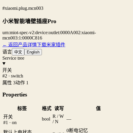
#xiaomi.plug.mcn003
小米智能墙壁插座Pro
urn:miot-spec-v2:device:outlet:0000A002:xiaomi-
mcn003:1:0000C816
← 返回产品详情
下载米家插件
语言
中文
English
Service tree
开关
#2 · switch
属性 3
动作 1
Properties
标签
格式
读写
值
R / W
开关
bool
—
/ N
#1 · on
0
断电记忆
默认上电状态