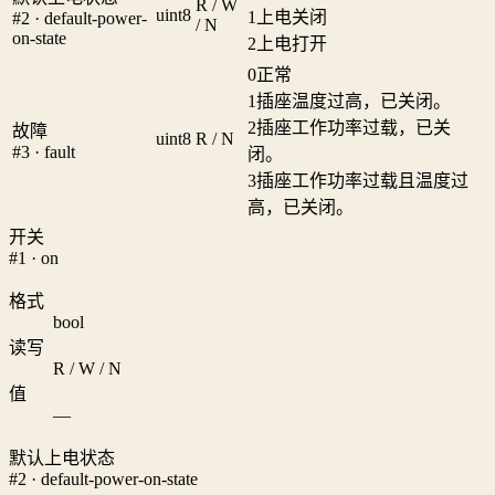
R / W
uint8
1
上电关闭
#2 · default-power-
/ N
on-state
2
上电打开
0
正常
1
插座温度过高，已关闭。
2
插座工作功率过载，已关
故障
uint8
R / N
#3 · fault
闭。
3
插座工作功率过载且温度过
高，已关闭。
开关
#1 · on
格式
bool
读写
R / W / N
值
—
默认上电状态
#2 · default-power-on-state