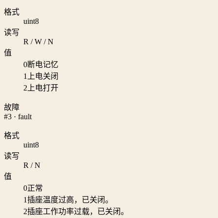
格式
uint8
读写
R / W / N
值
0
断电记忆
1
上电关闭
2
上电打开
故障
#3 · fault
格式
uint8
读写
R / N
值
0
正常
1
插座温度过高，已关闭。
2
插座工作功率过载，已关闭。