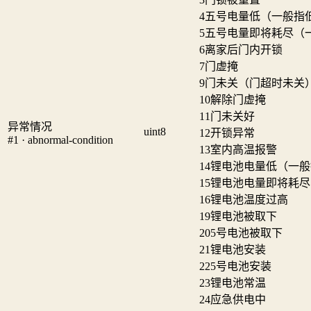
4
五号电量低（一般指
5
五号电量即将耗尽（
6
离家后门内开锁
7
门虚掩
9
门未关（门超时未关
10
解除门虚掩
11
门未关好
异常情况
uint8
12
开锁异常
#1 · abnormal-condition
13
室内高温报警
14
锂电池电量低（一般
15
锂电池电量即将耗尽
16
锂电池温度过高
19
锂电池被取下
20
5号电池被取下
21
锂电池安装
22
5号电池安装
23
锂电池常温
24
应急供电中