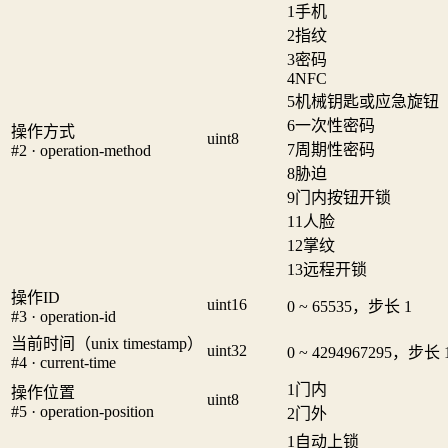
1
手机
2
指纹
3
密码
4
NFC
5
机械钥匙或应急旋钮
6
一次性密码
操作方式
uint8
7
周期性密码
#2 · operation-method
8
胁迫
9
门内按钮开锁
11
人脸
12
掌纹
13
远程开锁
操作ID
uint16
0 ~ 65535，步长 1
#3 · operation-id
当前时间（unix timestamp）
uint32
0 ~ 4294967295，步长 
#4 · current-time
1
门内
操作位置
uint8
#5 · operation-position
2
门外
1
自动上锁