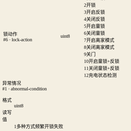
2
开锁
3
开启反锁
4
关闭反锁
5
开启童锁
6
关闭童锁
锁动作
uint8
#6 · lock-action
7
开启离家模式
8
关闭离家模式
9
关门
10
开启童锁+反锁
11
关闭童锁+反锁
12
充电状态检测
异常情况
#1 · abnormal-condition
格式
uint8
读写
值
1
多种方式频繁开锁失败