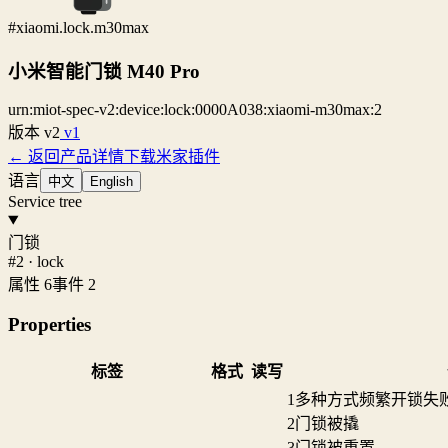
#xiaomi.lock.m30max
小米智能门锁 M40 Pro
urn:miot-spec-v2:device:lock:0000A038:xiaomi-m30max:2
版本
v2
v1
← 返回产品详情
下载米家插件
语言
中文
English
Service tree
门锁
#2 · lock
属性 6
事件 2
Properties
标签
格式
读写
1
多种方式频繁开锁失
2
门锁被撬
3
门锁被重置