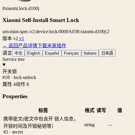
#xiaomi.lock.d100j
Xiaomi Self-Install Smart Lock
urn:miot-spec-v2:device:lock:0000A038:xiaomi-d100j:2
版本
v2
v1
← 返回产品详情
下载米家插件
语言
中文
English
Español
Français
Italiano
日本語
Service tree
开关锁
#18 · lock-unlock
属性 4
动作 8
Properties
标签
格式
读写
值
携带密文(密文中包含开 锁人信息，
string
—
开锁时间及开锁秘钥等）
#2 · secret