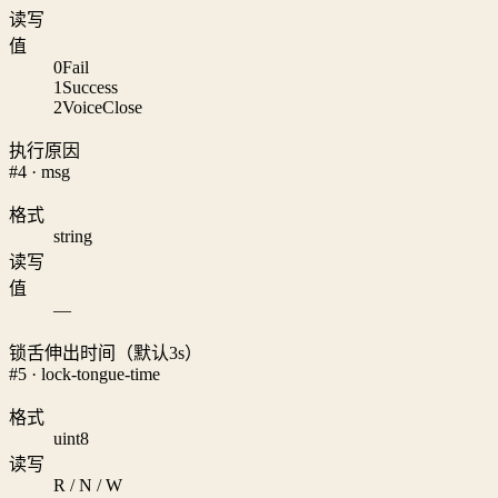
读写
值
0
Fail
1
Success
2
VoiceClose
执行原因
#4 · msg
格式
string
读写
值
—
锁舌伸出时间（默认3s）
#5 · lock-tongue-time
格式
uint8
读写
R / N / W