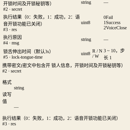
string
—
开锁时间及开锁秘钥等）
#2 · secret
执行结果（0：失败，1：成功，2：语
0
Fail
uint8
1
Success
音开锁功能已关闭）
2
VoiceClose
#3 · res
执行原因
string
—
#4 · msg
3 ~ 10，步
R / N
锁舌伸出时间（默认3s）
uint8
/ W
#5 · lock-tongue-time
长 1
携带密文(密文中包含开 锁人信息，开锁时间及开锁秘钥等）
#2 · secret
格式
string
读写
值
—
执行结果（0：失败，1：成功，2：语音开锁功能已关闭）
#3 · res