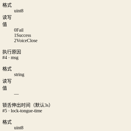
格式
uint8
读写
值
0
Fail
1
Success
2
VoiceClose
执行原因
#4 · msg
格式
string
读写
值
—
锁舌伸出时间（默认3s）
#5 · lock-tongue-time
格式
uint8