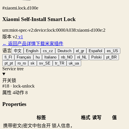
#xiaomi.lock.d100e
Xiaomi Self-Install Smart Lock
urn:miot-spec-v2:device:lock:0000A038:xiaomi-d100e:2
版本
v2
v1
← 返回产品详情
下载米家插件
语言
中文
English
cs_cz
Deutsch
el_gr
Español
es_US
fi_FI
Français
hu
Italiano
nb_NO
nl_NL
Polski
pt_BR
pt_pt
ro_ro
sk
sv_SE
tr_TR
uk_ua
Service tree
开关锁
#18 · lock-unlock
属性 4
动作 8
Properties
标签
格式
读写
值
携带密文(密文中包含开 锁人信息，