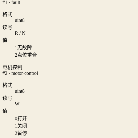
#1 · fault
格式
uint8
读写
R / N
值
1
无故障
2
点位重合
电机控制
#2 · motor-control
格式
uint8
读写
W
值
0
打开
1
关闭
2
暂停