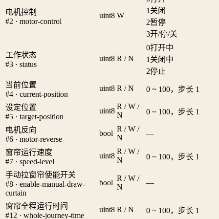
1
关闭
电机控制
uint8
W
#2 · motor-control
2
暂停
3
开/停/关
0
打开中
工作状态
uint8
R / N
1
关闭中
#3 · status
2
停止
当前位置
uint8
R / N
0 ~ 100，步长 1
#4 · current-position
R / W /
设定位置
uint8
0 ~ 100，步长 1
N
#5 · target-position
R / W /
电机反向
bool
—
N
#6 · motor-reverse
R / W /
窗帘运行速度
uint8
0 ~ 100，步长 1
N
#7 · speed-level
手动拉窗帘使能开关
R / W /
bool
—
#8 · enable-manual-draw-
N
curtain
窗帘全程运行时间
uint8
R / N
0 ~ 100，步长 1
#12 · whole-journey-time