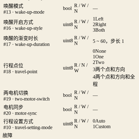
R / W /
唤醒模式
bool
—
N
#13 · wake-up-mode
1
Left
R / W /
唤醒开启方式
uint8
2
Right
N
#16 · wake-up-style
3
Both
R / W /
唤醒的渐变时长
uint8
5 ~ 60，步长 1
N
#17 · wake-up-duration
0
None
1
One
2
Two
R / N /
行程点位
uint8
3
两个点和方向
W
#18 · travel-point
4
两个点和方向和全
程
R / W /
两电机切换
bool
—
N
#19 · two-motor-switch
R / W /
电机同步
bool
—
N
#20 · motor-sync
R / W /
0
Auto
行程设置方式
uint8
N
1
Custom
#10 · travel-setting-mode
故障