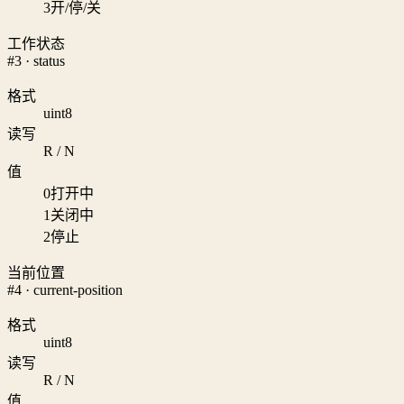
3
开/停/关
工作状态
#3 · status
格式
uint8
读写
R / N
值
0
打开中
1
关闭中
2
停止
当前位置
#4 · current-position
格式
uint8
读写
R / N
值