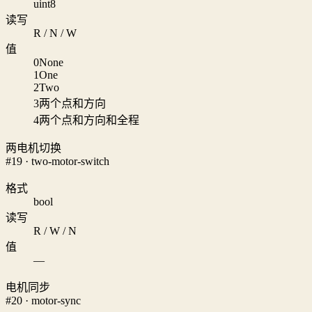
uint8
读写
R / N / W
值
0
None
1
One
2
Two
3
两个点和方向
4
两个点和方向和全程
两电机切换
#19 · two-motor-switch
格式
bool
读写
R / W / N
值
—
电机同步
#20 · motor-sync