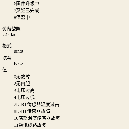
6
固件升级中
7
烹饪已完成
8
保温中
设备故障
#2 · fault
格式
uint8
读写
R / N
值
0
无故障
2
无内胆
3
电压过高
4
电压过低
7
IGBT传感器温度过高
8
IGBT传感器故障
10
底部温度传感器故障
11
通讯线路故障