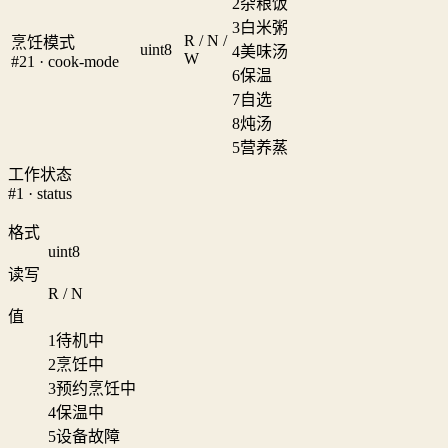
2
杂粮饭
3
白米粥
R / N /
烹饪模式
uint8
4
美味汤
W
#21 · cook-mode
6
保温
7
自选
8
炖汤
5
营养蒸
工作状态
#1 · status
格式
uint8
读写
R / N
值
1
待机中
2
烹饪中
3
预约烹饪中
4
保温中
5
设备故障