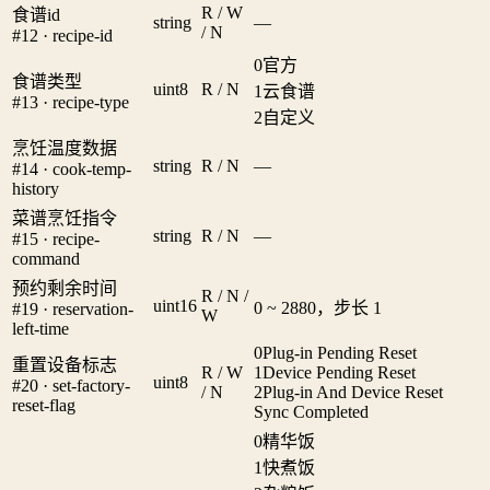
R / W
食谱id
string
—
/ N
#12 · recipe-id
0
官方
食谱类型
uint8
R / N
1
云食谱
#13 · recipe-type
2
自定义
烹饪温度数据
string
R / N
—
#14 · cook-temp-
history
菜谱烹饪指令
string
R / N
—
#15 · recipe-
command
预约剩余时间
R / N /
uint16
0 ~ 2880，步长 1
#19 · reservation-
W
left-time
0
Plug-in Pending Reset
重置设备标志
R / W
1
Device Pending Reset
uint8
#20 · set-factory-
/ N
2
Plug-in And Device Reset
reset-flag
Sync Completed
0
精华饭
1
快煮饭