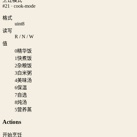
烹饪模式
#21 · cook-mode
格式
uint8
读写
R / N / W
值
0
精华饭
1
快煮饭
2
杂粮饭
3
白米粥
4
美味汤
6
保温
7
自选
8
炖汤
5
营养蒸
Actions
开始烹饪