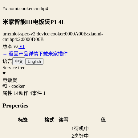
#xiaomi.cooker.cmihp4
米家智能IH电饭煲P1 4L
urn:miot-spec-v2:device:cooker:0000A00B:xiaomi-
cmihp4:2:0000D06B
版本
v2
v1
← 返回产品详情
下载米家插件
语言
中文
English
Service tree
电饭煲
#2 · cooker
属性 14
动作 4
事件 1
Properties
标签
格式
读写
值
1
待机中
2
烹饪中