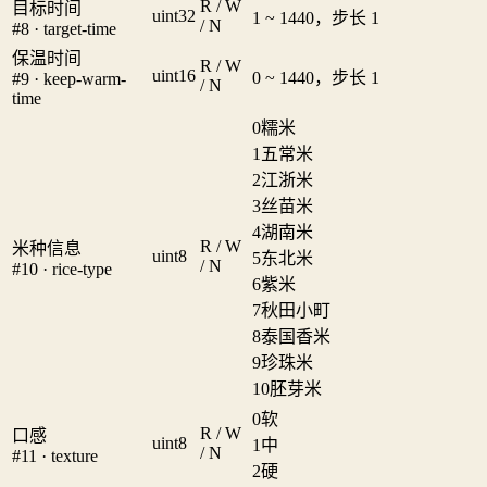
R / W
目标时间
uint32
1 ~ 1440，步长 1
/ N
#8 · target-time
保温时间
R / W
uint16
0 ~ 1440，步长 1
#9 · keep-warm-
/ N
time
0
糯米
1
五常米
2
江浙米
3
丝苗米
4
湖南米
R / W
米种信息
uint8
5
东北米
/ N
#10 · rice-type
6
紫米
7
秋田小町
8
泰国香米
9
珍珠米
10
胚芽米
0
软
R / W
口感
uint8
1
中
/ N
#11 · texture
2
硬