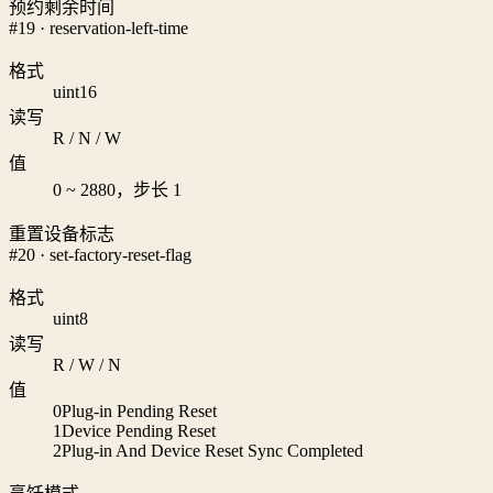
预约剩余时间
#19 · reservation-left-time
格式
uint16
读写
R / N / W
值
0 ~ 2880，步长 1
重置设备标志
#20 · set-factory-reset-flag
格式
uint8
读写
R / W / N
值
0
Plug-in Pending Reset
1
Device Pending Reset
2
Plug-in And Device Reset Sync Completed