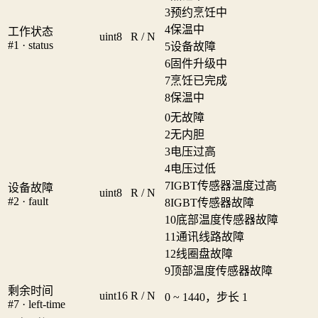
3
预约烹饪中
4
保温中
工作状态
uint8
R / N
#1 · status
5
设备故障
6
固件升级中
7
烹饪已完成
8
保温中
0
无故障
2
无内胆
3
电压过高
4
电压过低
7
IGBT传感器温度过高
设备故障
uint8
R / N
#2 · fault
8
IGBT传感器故障
10
底部温度传感器故障
11
通讯线路故障
12
线圈盘故障
9
顶部温度传感器故障
剩余时间
uint16
R / N
0 ~ 1440，步长 1
#7 · left-time