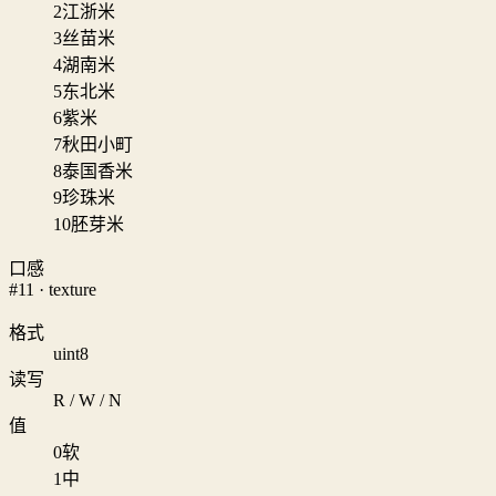
2
江浙米
3
丝苗米
4
湖南米
5
东北米
6
紫米
7
秋田小町
8
泰国香米
9
珍珠米
10
胚芽米
口感
#11 · texture
格式
uint8
读写
R / W / N
值
0
软
1
中