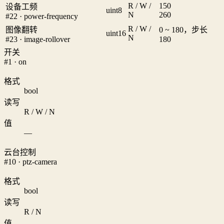
R / W /
1
50
设备工频
uint8
N
2
60
#22 · power-frequency
R / W /
图像翻转
0 ~ 180，步长
uint16
N
#23 · image-rollover
180
开关
#1 · on
格式
bool
读写
R / W / N
值
—
云台控制
#10 · ptz-camera
格式
bool
读写
R / N
值