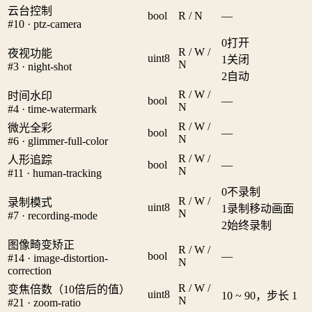
云台控制
bool
R / N
—
#10 · ptz-camera
0
打开
R / W /
夜视功能
uint8
1
关闭
N
#3 · night-shot
2
自动
R / W /
时间水印
bool
—
N
#4 · time-watermark
R / W /
微光全彩
bool
—
N
#6 · glimmer-full-color
R / W /
人形追踪
bool
—
N
#11 · human-tracking
0
不录制
R / W /
录制模式
uint8
1
录制移动画面
N
#7 · recording-mode
2
始终录制
图像畸变矫正
R / W /
bool
—
#14 · image-distortion-
N
correction
R / W /
变焦倍数（10倍后的值）
uint8
10 ~ 90，步长 1
N
#21 · zoom-ratio