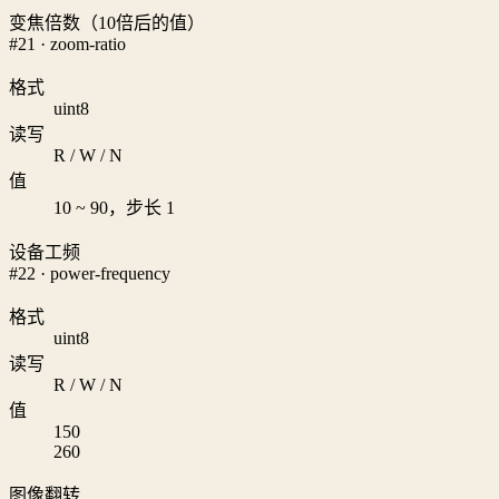
变焦倍数（10倍后的值）
#21 · zoom-ratio
格式
uint8
读写
R / W / N
值
10 ~ 90，步长 1
设备工频
#22 · power-frequency
格式
uint8
读写
R / W / N
值
1
50
2
60
图像翻转