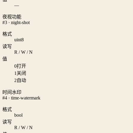
—
夜视功能
#3 · night-shot
格式
uint8
读写
R / W / N
值
0
打开
1
关闭
2
自动
时间水印
#4 · time-watermark
格式
bool
读写
R / W / N