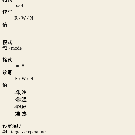
bool
读写
R / W / N
值
—
模式
#2 · mode
格式
uint8
读写
R / W / N
值
2
制冷
3
除湿
4
风扇
5
制热
设定温度
#4 · target-temperature