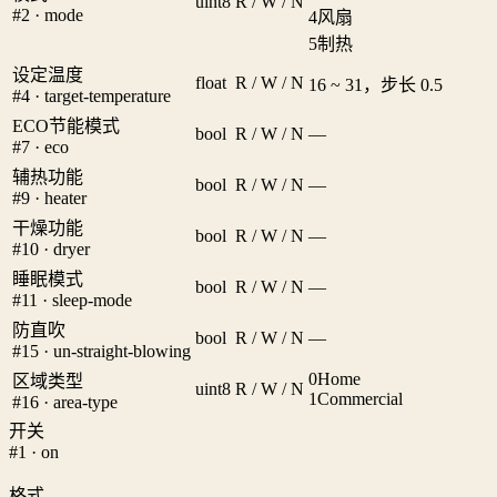
uint8
R / W / N
#2 · mode
4
风扇
5
制热
设定温度
float
R / W / N
16 ~ 31，步长 0.5
#4 · target-temperature
ECO节能模式
bool
R / W / N
—
#7 · eco
辅热功能
bool
R / W / N
—
#9 · heater
干燥功能
bool
R / W / N
—
#10 · dryer
睡眠模式
bool
R / W / N
—
#11 · sleep-mode
防直吹
bool
R / W / N
—
#15 · un-straight-blowing
0
Home
区域类型
uint8
R / W / N
1
Commercial
#16 · area-type
开关
#1 · on
格式