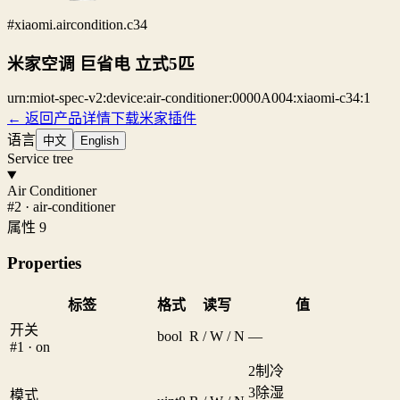
#xiaomi.aircondition.c34
米家空调 巨省电 立式5匹
urn:miot-spec-v2:device:air-conditioner:0000A004:xiaomi-c34:1
← 返回产品详情
下载米家插件
语言
中文
English
Service tree
Air Conditioner
#2 · air-conditioner
属性 9
Properties
标签
格式
读写
值
开关
bool
R / W / N
—
#1 · on
2
制冷
3
除湿
模式