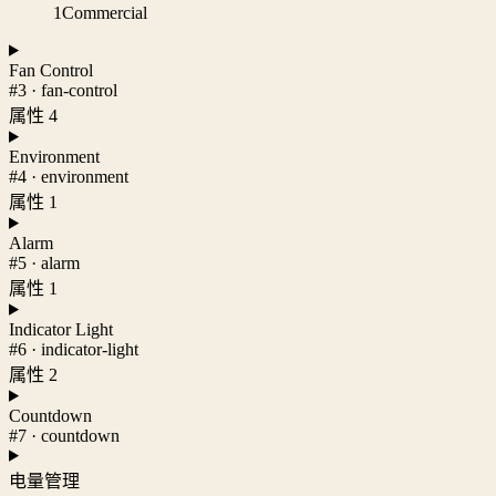
1
Commercial
Fan Control
#3 · fan-control
属性 4
Environment
#4 · environment
属性 1
Alarm
#5 · alarm
属性 1
Indicator Light
#6 · indicator-light
属性 2
Countdown
#7 · countdown
电量管理