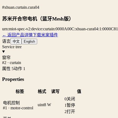
#xhuan.curtain.cura04
苏米开合帘电机（蓝牙Mesh版）
urn:miot-spec-v2:device:curtain:0000A00C:xhuan-cura04:1:0000C8
← 返回产品详情
下载米家插件
语言
中文
English
Service tree
窗帘
#2 · curtain
属性 5
动作 1
Properties
标签
格式
读写
值
0
关闭
电机控制
uint8
W
1
暂停
#1 · motor-control
2
打开