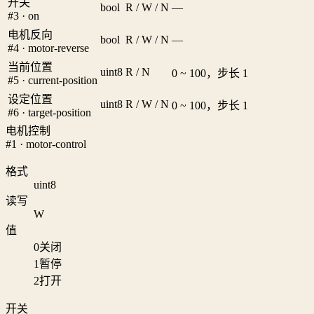
开关
bool
R / W / N
—
#3 · on
电机反向
bool
R / W / N
—
#4 · motor-reverse
当前位置
uint8
R / N
0 ~ 100，步长 1
#5 · current-position
设定位置
uint8
R / W / N
0 ~ 100，步长 1
#6 · target-position
电机控制
#1 · motor-control
格式
uint8
读写
W
值
0
关闭
1
暂停
2
打开
开关