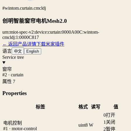
#wintom.curtain.cmcldj
创明智能窗帘电机Mesh2.0
urn:miot-spec-v2:device:curtain:0000A00C:wintom-
cmcldj:1:0000C817
← 返回产品详情
下载米家插件
语言
中文
English
Service tree
窗帘
#2 · curtain
属性 7
Properties
标签
格式
读写
值
0
打开
1
关闭
电机控制
uint8
W
#1 · motor-control
2
暂停