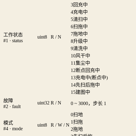
3
回充中
4
充电中
5
清扫中
6
扫拖中
7
拖地中
工作状态
uint8
R / N
#1 · status
8
升级中
9
清洗中
10
风干中
11
集尘中
12
断点回充中
13
充电中(断点中)
14
先扫后拖中
15
建图中
故障
uint32
R / N
0 ~ 3000，步长 1
#2 · fault
0
扫地
1
扫拖
模式
uint8
R / W / N
#4 · mode
2
拖地