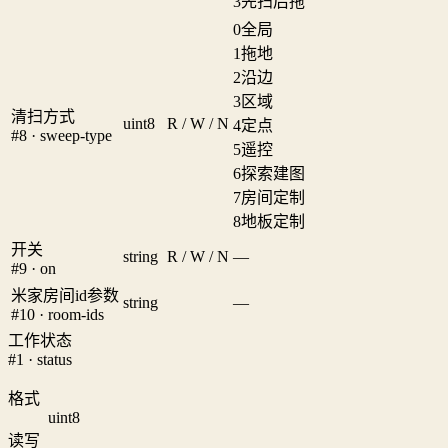
3
先扫后拖
0
全局
1
拖地
2
沿边
3
区域
清扫方式
uint8
R / W / N
4
定点
#8 · sweep-type
5
遥控
6
探索建图
7
房间定制
8
地板定制
开关
string
R / W / N
—
#9 · on
米家房间id参数
string
—
#10 · room-ids
工作状态
#1 · status
格式
uint8
读写