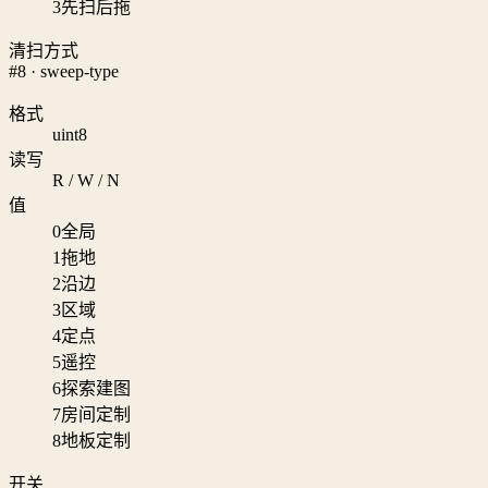
3
先扫后拖
清扫方式
#8 · sweep-type
格式
uint8
读写
R / W / N
值
0
全局
1
拖地
2
沿边
3
区域
4
定点
5
遥控
6
探索建图
7
房间定制
8
地板定制
开关