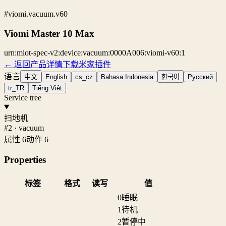
#viomi.vacuum.v60
Viomi Master 10 Max
urn:miot-spec-v2:device:vacuum:0000A006:viomi-v60:1
← 返回产品详情
下载米家插件
语言
中文
English
cs_cz
Bahasa Indonesia
한국어
Русский
tr_TR
Tiếng Việt
Service tree
扫地机
#2 · vacuum
属性 6
动作 6
Properties
标签
格式
读写
值
0
睡眠
1
待机
2
暂停中