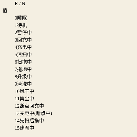
R / N
值
0
睡眠
1
待机
2
暂停中
3
回充中
4
充电中
5
清扫中
6
扫拖中
7
拖地中
8
升级中
9
清洗中
10
风干中
11
集尘中
12
断点回充中
13
充电中(断点中)
14
先扫后拖中
15
建图中