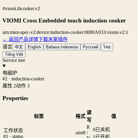
#viomi.ihcooker.v2
VIOMI Cross Embedded touch induction cooker
urn:miot-spec-v2:device:induction-cooker:0000A033:viomi-v2:1
← 返回产品详情
下载米家插件
语言
中文
English
Bahasa Indonesia
Русский
ไทย
Tiếng Việt
Service tree
电磁炉
#2 · induction-cooker
属性 2
动作 3
Properties
读
标签
格式
值
写
R
0
已关机
工作状态
uint8
/
#1 · status
1
已开机