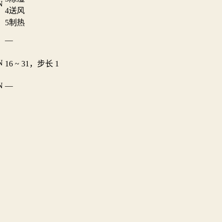
N
4
送风
5
制热
—
N
16 ~ 31，步长 1
N
—