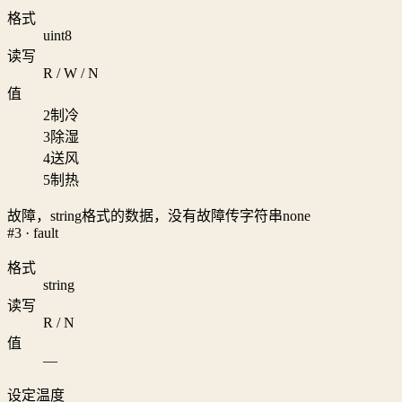
格式
uint8
读写
R / W / N
值
2
制冷
3
除湿
4
送风
5
制热
故障，string格式的数据，没有故障传字符串none
#3 · fault
格式
string
读写
R / N
值
—
设定温度