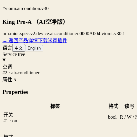
#viomi.aircondition.v30
King Pro-A （AI空净版）
urn:miot-spec-v2:device:air-conditioner:0000A004:viomi-v30:1
← 返回产品详情
下载米家插件
语言
中文
English
Service tree
空调
#2 · air-conditioner
属性 5
Properties
标签
格式
读写
开关
bool
R / W / 
#1 · on