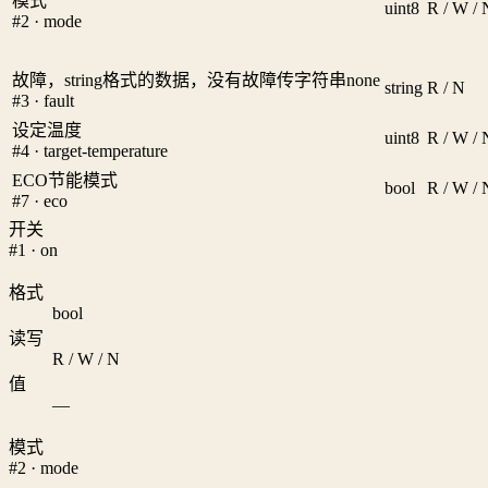
模式
uint8
R / W / 
#2 · mode
故障，string格式的数据，没有故障传字符串none
string
R / N
#3 · fault
设定温度
uint8
R / W / 
#4 · target-temperature
ECO节能模式
bool
R / W / 
#7 · eco
开关
#1 · on
格式
bool
读写
R / W / N
值
—
模式
#2 · mode