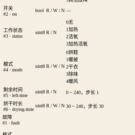
开关
bool
R / W / N
—
#2 · on
0
无
1
加热
工作状态
uint8
R / N
#3 · status
2
活氧
3
加热活氧
0
烘鞋
1
暖被
模式
uint8
R / W / N
2
干衣
#4 · mode
3
除味
4
暖风
剩余时间
uint8
R / N
0 ~ 240，步长 1
#5 · left-time
烘干时长
uint8
R / W / N
30 ~ 240，步长 30
#6 · drying-time
故障
#1 · fault
格式