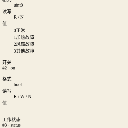
uint8
读写
R / N
值
0
正常
1
加热故障
2
风扇故障
3
其他故障
开关
#2 · on
格式
bool
读写
R / W / N
值
—
工作状态
#3 · status