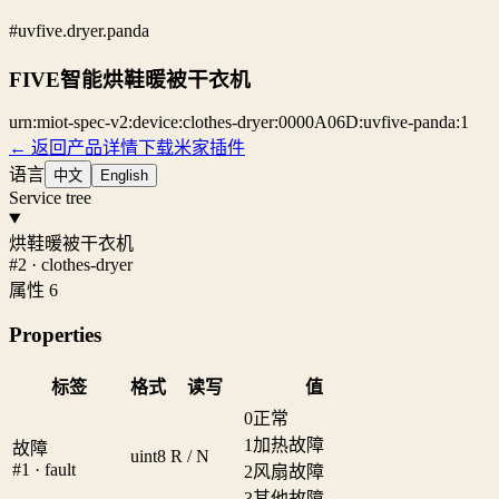
#uvfive.dryer.panda
FIVE智能烘鞋暖被干衣机
urn:miot-spec-v2:device:clothes-dryer:0000A06D:uvfive-panda:1
← 返回产品详情
下载米家插件
语言
中文
English
Service tree
烘鞋暖被干衣机
#2 · clothes-dryer
属性 6
Properties
标签
格式
读写
值
0
正常
1
加热故障
故障
uint8
R / N
#1 · fault
2
风扇故障
3
其他故障