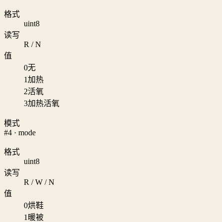
格式
uint8
读写
R / N
值
0
无
1
加热
2
活氧
3
加热活氧
模式
#4 · mode
格式
uint8
读写
R / W / N
值
0
烘鞋
1
暖被