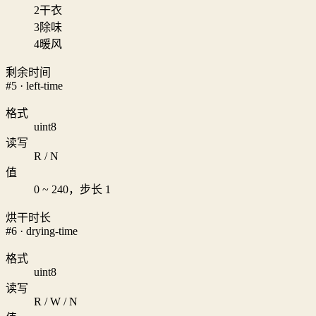
2
干衣
3
除味
4
暖风
剩余时间
#5 · left-time
格式
uint8
读写
R / N
值
0 ~ 240，步长 1
烘干时长
#6 · drying-time
格式
uint8
读写
R / W / N