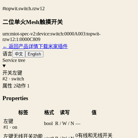
#topwit.switch.rzw12
二位单火Mesh触摸开关
urn:miot-spec-v2:device:switch:0000A003:topwit-
rzw12:1:0000C809
← 返回产品详情
下载米家插件
语言
中文
English
Service tree
开关左键
#2 · switch
属性 2
动作 1
Properties
标签
格式
读写
值
左键
bool
R / W / N
—
#1 · on
0
有线和无线开关
左键无线开关功能