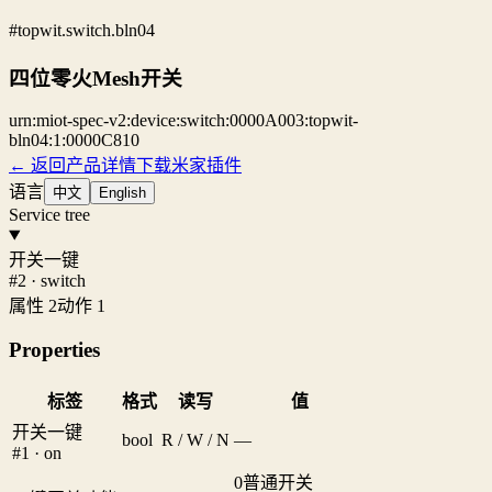
#topwit.switch.bln04
四位零火Mesh开关
urn:miot-spec-v2:device:switch:0000A003:topwit-
bln04:1:0000C810
← 返回产品详情
下载米家插件
语言
中文
English
Service tree
开关一键
#2 · switch
属性 2
动作 1
Properties
标签
格式
读写
值
开关一键
bool
R / W / N
—
#1 · on
0
普通开关