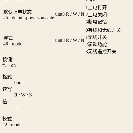
1
上电打开
默认上电状态
uint8
R / W / N
2
上电关闭
#5 · default-power-on-state
3
断电记忆
0
有线和无线开关
1
无线开关
模式
uint8
R / W / N
#6 · mode
2
凌动功能
3
无线遥控开关
按键1
#1 · on
格式
bool
读写
R / W / N
值
—
模式
#2 · mode