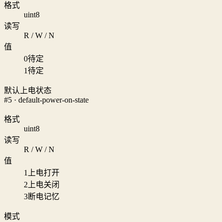
格式
uint8
读写
R / W / N
值
0
待定
1
待定
默认上电状态
#5 · default-power-on-state
格式
uint8
读写
R / W / N
值
1
上电打开
2
上电关闭
3
断电记忆
模式