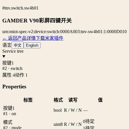
#tnv.switch.sw4b01
GAMDER V90彩屏四键开关
urn:miot-spec-v2:device:switch:0000A003:tnv-sw4b01:1:0000D010
← 返回产品详情
下载米家插件
语言
中文
English
Service tree
按键1
#2 · switch
属性 4
动作 1
Properties
标签
格式
读写
值
按键1
bool
R / W / N
—
#1 · on
0
待定
模式
uint8
R / W / N
#2 · mode
1
待定