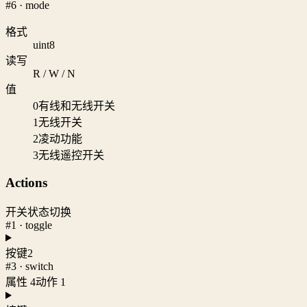
#6 · mode
格式
uint8
读写
R / W / N
值
0
有线和无线开关
1
无线开关
2
凌动功能
3
无线遥控开关
Actions
开关状态切换
#1 · toggle
按键2
#3 · switch
属性 4
动作 1