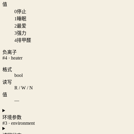
值
0
停止
1
睡眠
2
最爱
3
强力
4
排甲醛
负离子
#4 · heater
格式
bool
读写
R / W / N
值
—
环境参数
#3 · environment