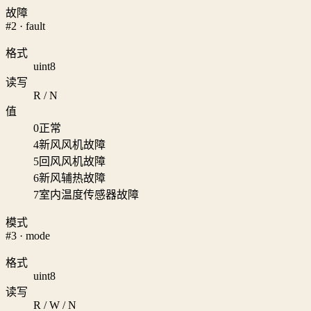
故障
#2 · fault
格式
uint8
读写
R / N
值
0
正常
4
新风风机故障
5
回风风机故障
6
新风辅热故障
7
室内温度传感器故障
模式
#3 · mode
格式
uint8
读写
R / W / N