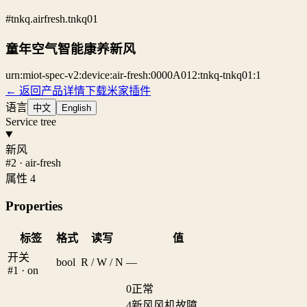
#tnkq.airfresh.tnkq01
童年空气智能康养新风
urn:miot-spec-v2:device:air-fresh:0000A012:tnkq-tnkq01:1
← 返回产品详情
下载米家插件
语言
中文
English
Service tree
新风
#2 · air-fresh
属性 4
Properties
标签
格式
读写
值
开关
bool
R / W / N
—
#1 · on
0
正常
4
新风风机故障