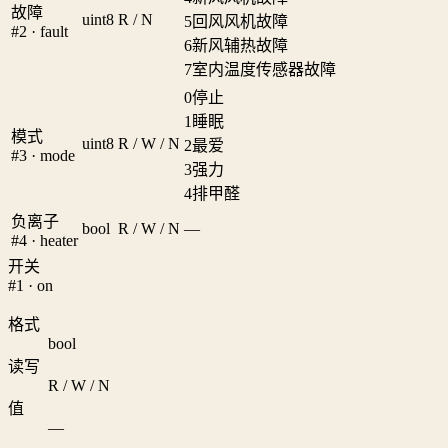
故障
uint8
R / N
5
回风风机故障
#2 · fault
6
新风辅热故障
7
室内温度传感器故障
0
停止
1
睡眠
模式
uint8
R / W / N
2
最爱
#3 · mode
3
强力
4
排甲醛
负离子
bool
R / W / N
—
#4 · heater
开关
#1 · on
格式
bool
读写
R / W / N
值
—