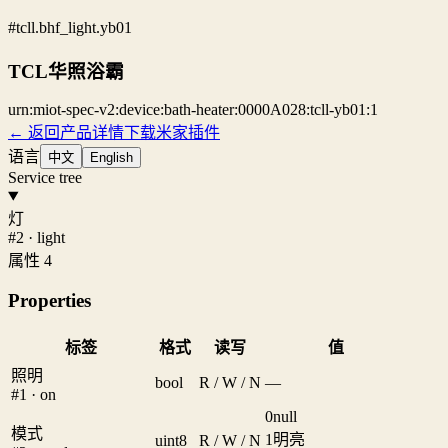
#tcll.bhf_light.yb01
TCL华照浴霸
urn:miot-spec-v2:device:bath-heater:0000A028:tcll-yb01:1
← 返回产品详情
下载米家插件
语言
中文
English
Service tree
灯
#2 · light
属性 4
Properties
标签
格式
读写
值
照明
bool
R / W / N
—
#1 · on
0
null
模式
1
明亮
uint8
R / W / N