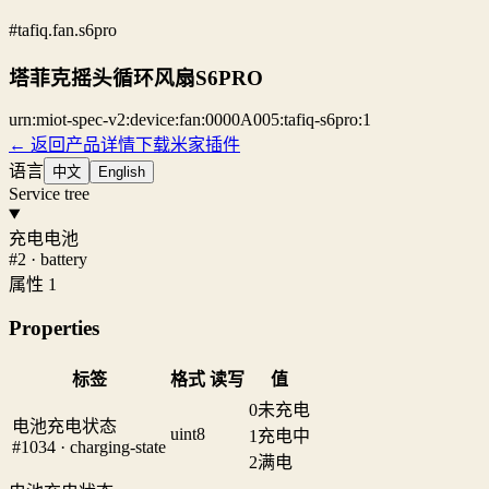
#tafiq.fan.s6pro
塔菲克摇头循环风扇S6PRO
urn:miot-spec-v2:device:fan:0000A005:tafiq-s6pro:1
← 返回产品详情
下载米家插件
语言
中文
English
Service tree
充电电池
#2 · battery
属性 1
Properties
标签
格式
读写
值
0
未充电
电池充电状态
uint8
1
充电中
#1034 · charging-state
2
满电