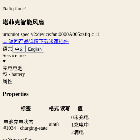
#tafiq.fan.c1
塔菲克智能风扇
urn:miot-spec-v2:device:fan:0000A005:tafiq-c1:1
← 返回产品详情
下载米家插件
语言
中文
English
Service tree
充电电池
#2 · battery
属性 1
Properties
标签
格式
读写
值
0
未充电
电池充电状态
uint8
1
充电中
#1034 · charging-state
2
满电