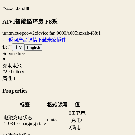
#szxzh.fan.f88
AIVI智能循环扇 F8系
urn:miot-spec-v2:device:fan:0000A005:szxzh-f88:1
← 返回产品详情
下载米家插件
语言
中文
English
Service tree
充电电池
#2 · battery
属性 1
Properties
标签
格式
读写
值
0
未充电
电池充电状态
uint8
1
充电中
#1034 · charging-state
2
满电