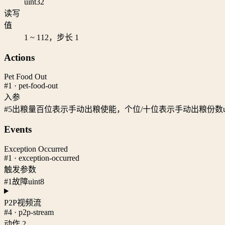
uint32
读写
值
1 ~ 112，步长 1
Actions
Pet Food Out
#1 · pet-food-out
入参
#5
出粮量百位表示手动出粮使能，个位/十位表示手动出粮份数
Events
Exception Occurred
#1 · exception-occurred
触发参数
#1
故障
uint8
P2P视频流
#4 · p2p-stream
动作 2