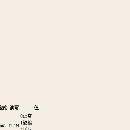
格式
读写
值
0
正常
1
缺粮
nt8
R / N
2
耗尽