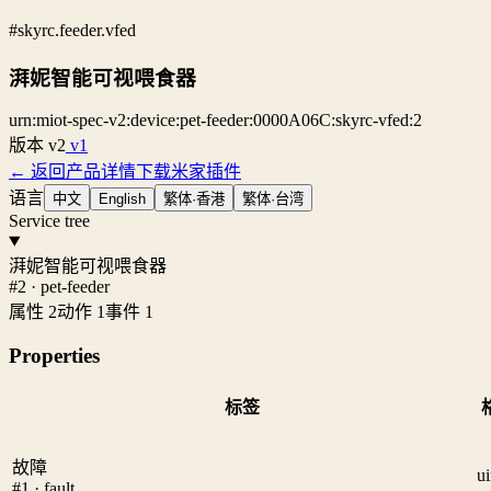
#skyrc.feeder.vfed
湃妮智能可视喂食器
urn:miot-spec-v2:device:pet-feeder:0000A06C:skyrc-vfed:2
版本
v2
v1
← 返回产品详情
下载米家插件
语言
中文
English
繁体·香港
繁体·台湾
Service tree
湃妮智能可视喂食器
#2 · pet-feeder
属性 2
动作 1
事件 1
Properties
标签
故障
ui
#1 · fault