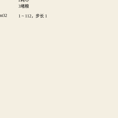
3
堵粮
int32
1 ~ 112，步长 1