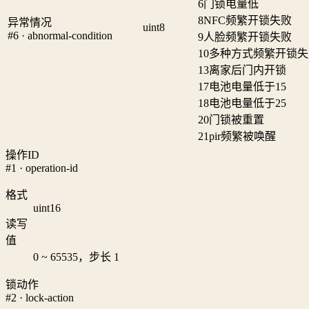
6
门锁电量低
8
NFC频繁开锁失败
异常情况
uint8
#6 · abnormal-condition
9
人脸频繁开锁失败
10
多种方式频繁开锁失
13
离家后门内开锁
17
电池电量低于15
18
电池电量低于25
20
门锁被重置
21
pir频繁被唤醒
操作ID
#1 · operation-id
格式
uint16
读写
值
0 ~ 65535，步长 1
锁动作
#2 · lock-action