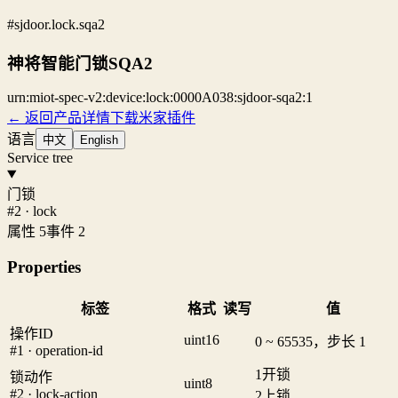
#sjdoor.lock.sqa2
神将智能门锁SQA2
urn:miot-spec-v2:device:lock:0000A038:sjdoor-sqa2:1
← 返回产品详情
下载米家插件
语言
中文
English
Service tree
门锁
#2 · lock
属性 5
事件 2
Properties
标签
格式
读写
值
操作ID
uint16
0 ~ 65535，步长 1
#1 · operation-id
1
开锁
锁动作
uint8
#2 · lock-action
2
上锁