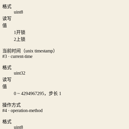
格式
uint8
读写
值
1
开锁
2
上锁
当前时间（unix timestamp）
#3 · current-time
格式
uint32
读写
值
0 ~ 4294967295，步长 1
操作方式
#4 · operation-method
格式
uint8