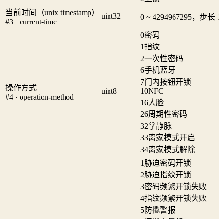
当前时间（unix timestamp）
uint32
0 ~ 4294967295，步长 
#3 · current-time
0
密码
1
指纹
2
一次性密码
6
手机蓝牙
7
门内按钮开锁
操作方式
uint8
10
NFC
#4 · operation-method
16
人脸
26
周期性密码
32
掌静脉
33
离家模式开启
34
离家模式解除
1
胁迫密码开锁
2
胁迫指纹开锁
3
密码频繁开锁失败
4
指纹频繁开锁失败
5
防撬警报