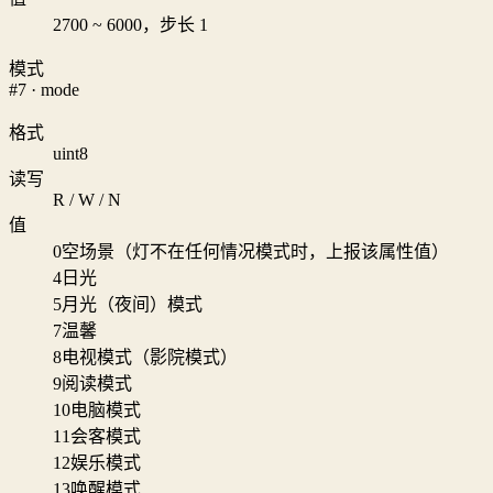
2700 ~ 6000，步长 1
模式
#7 · mode
格式
uint8
读写
R / W / N
值
0
空场景（灯不在任何情况模式时，上报该属性值）
4
日光
5
月光（夜间）模式
7
温馨
8
电视模式（影院模式）
9
阅读模式
10
电脑模式
11
会客模式
12
娱乐模式
13
唤醒模式