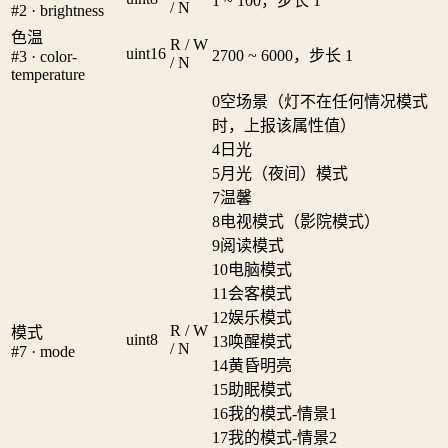
1 ~ 100，步长 1
/ N
#2 · brightness
色温
R / W
uint16
2700 ~ 6000，步长 1
#3 · color-
/ N
temperature
0
空场景（灯不在任何情况模式
时，上报该属性值）
4
日光
5
月光（夜间）模式
7
温馨
8
电视模式（影院模式）
9
阅读模式
10
电脑模式
11
会客模式
12
娱乐模式
R / W
模式
uint8
13
唤醒模式
/ N
#7 · mode
14
黄昏明亮
15
助眠模式
16
我的模式-情景1
17
我的模式-情景2