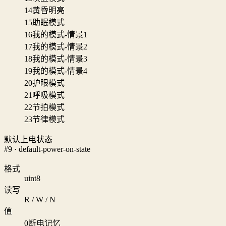
14
黄昏明亮
15
助眠模式
16
我的模式-情景1
17
我的模式-情景2
18
我的模式-情景3
19
我的模式-情景4
20
护眼模式
21
呼吸模式
22
节拍模式
23
节律模式
默认上电状态
#9 · default-power-on-state
格式
uint8
读写
R / W / N
值
0
断电记忆