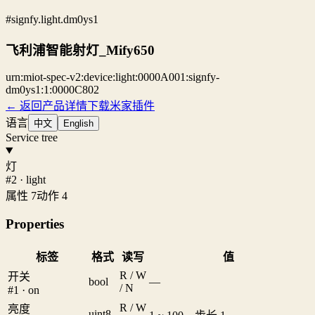
#signfy.light.dm0ys1
飞利浦智能射灯_Mify650
urn:miot-spec-v2:device:light:0000A001:signfy-
dm0ys1:1:0000C802
← 返回产品详情
下载米家插件
语言
中文
English
Service tree
灯
#2 · light
属性 7
动作 4
Properties
标签
格式
读写
值
R / W
开关
bool
—
/ N
#1 · on
R / W
亮度
uint8