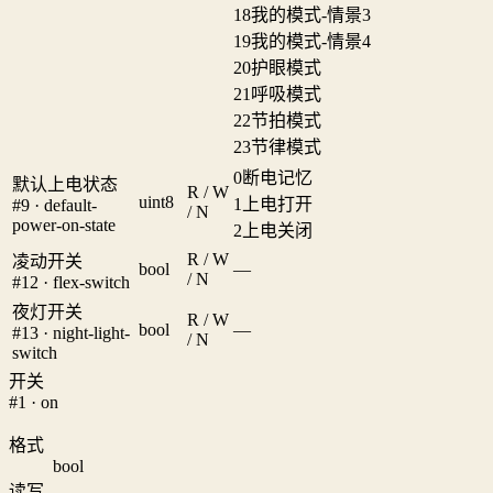
18
我的模式-情景3
19
我的模式-情景4
20
护眼模式
21
呼吸模式
22
节拍模式
23
节律模式
0
断电记忆
默认上电状态
R / W
uint8
1
上电打开
#9 · default-
/ N
power-on-state
2
上电关闭
R / W
凌动开关
bool
—
/ N
#12 · flex-switch
夜灯开关
R / W
bool
—
#13 · night-light-
/ N
switch
开关
#1 · on
格式
bool
读写