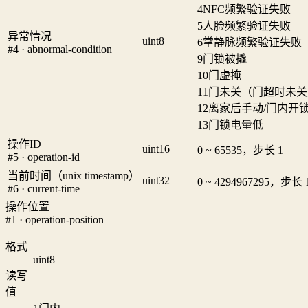
4
NFC频繁验证失败
5
人脸频繁验证失败
异常情况
uint8
6
掌静脉频繁验证失败
#4 · abnormal-condition
9
门锁被撬
10
门虚掩
11
门未关（门超时未关
12
离家后手动/门内开
13
门锁电量低
操作ID
uint16
0 ~ 65535，步长 1
#5 · operation-id
当前时间（unix timestamp）
uint32
0 ~ 4294967295，步长 
#6 · current-time
操作位置
#1 · operation-position
格式
uint8
读写
值