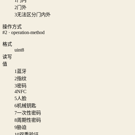
1
门内
2
门外
3
无法区分门内外
操作方式
#2 · operation-method
格式
uint8
读写
值
1
蓝牙
2
指纹
3
密码
4
NFC
5
人脸
6
机械钥匙
7
一次性密码
8
周期性密码
9
胁迫
10
双重验证