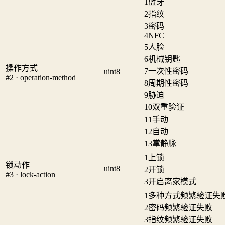
1
蓝牙
2
指纹
3
密码
4
NFC
5
人脸
6
机械钥匙
操作方式
7
一次性密码
uint8
#2 · operation-method
8
周期性密码
9
胁迫
10
双重验证
11
手动
12
自动
13
掌静脉
1
上锁
锁动作
uint8
2
开锁
#3 · lock-action
3
开启离家模式
1
多种方式频繁验证失
2
密码频繁验证失败
3
指纹频繁验证失败