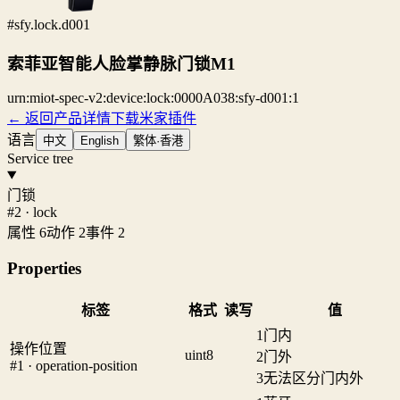
#sfy.lock.d001
索菲亚智能人脸掌静脉门锁M1
urn:miot-spec-v2:device:lock:0000A038:sfy-d001:1
← 返回产品详情
下载米家插件
语言
中文
English
繁体·香港
Service tree
门锁
#2 · lock
属性 6
动作 2
事件 2
Properties
标签
格式
读写
值
1
门内
操作位置
uint8
2
门外
#1 · operation-position
3
无法区分门内外