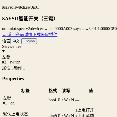
#sayso.switch.sw3a01
SAYSO智能开关（三键）
urn:miot-spec-v2:device:switch:0000A003:sayso-sw3a01:1:0000C81
← 返回产品详情
下载米家插件
语言
中文
English
Service tree
左键
#2 · switch
属性 3
动作 1
Properties
标签
格式
读写
值
左键
bool
R / W / N
—
#1 · on
1
上电打开
默认上电状态
uint8
R / W / N
2
上电关闭