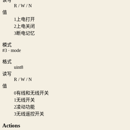
读写
R / W / N
值
1
上电打开
2
上电关闭
3
断电记忆
模式
#3 · mode
格式
uint8
读写
R / W / N
值
0
有线和无线开关
1
无线开关
2
凌动功能
3
无线遥控开关
Actions