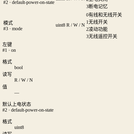
#2 · default-power-on-state
3
断电记忆
0
有线和无线开关
1
无线开关
模式
uint8
R / W / N
#3 · mode
2
凌动功能
3
无线遥控开关
左键
#1 · on
格式
bool
读写
R / W / N
值
—
默认上电状态
#2 · default-power-on-state
格式
uint8